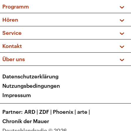
Programm
Vorschau und Rückschau
Hören
Sendungen und Podcasts
Livestream
Service
Musikliste
Frequenzen (UKW + DAB+)
FAQ
Kontakt
Kakadu – Das Kinderprogramm
Apps
Archiv
Hörerservice
Über uns
Newsletter
Social Media
Deutschlandradio
RSS
Datenschutzerklärung
Presse
Veranstaltungen
Nutzungsbedingungen
Karriere
Impressum
Transparenz
Korrekturen und Richtigstellungen
Partner
ARD
|
ZDF
|
Phoenix
|
arte
|
Barrierefreiheit
Chronik der Mauer
Deutschlandradio © 2026