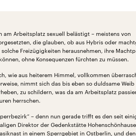
 am Arbeitsplatz sexuell belästigt – meistens von
rgesetzten, die glauben, ob aus Hybris oder macht
ch solche Freizügigkeiten herausnehmen, ihre Machtp
 können, ohne Konsequenzen fürchten zu müssen.
lich, wie aus heiterem Himmel, vollkommen überrasc
weise, nimmt sich das bis eben so duldsame Weib 
rheben, zu schildern, was da am Arbeitsplatz passier
uren herrschen.
errbezirk“ – denn nun gerade trifft es den seit ein
ligen Direktor der Gedenkstätte Hohenschönhause
asiknast in einem Sperrgebiet in Ostberlin, und de