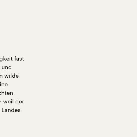
keit fast
n und
n wilde
ine
chten
 weil der
s Landes