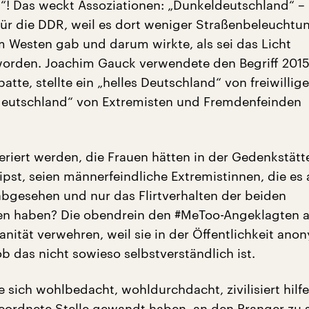
“! Das weckt Assoziationen: „Dunkeldeutschland“ – 
ür die DDR, weil es dort weniger Straßenbeleuchtu
m Westen gab und darum wirkte, als sei das Licht
orden. Joachim Gauck verwendete den Begriff 2015
atte, stellte ein „helles Deutschland“ von freiwillig
eutschland“ von Extremisten und Fremdenfeinden
geriert werden, die Frauen hätten in der Gedenkstätt
ipst, seien männerfeindliche Extremistinnen, die es 
bgesehen und nur das Flirtverhalten der beiden
en haben? Die obendrein den #MeToo-Angeklagten 
nität verwehren, weil sie in der Öffentlichkeit ano
ob das nicht sowieso selbstverständlich ist.
e sich wohlbedacht, wohldurchdacht, zivilisiert hil
eordnete Stelle gewandt haben, an den Pranger zu s