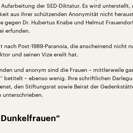
Aufarbeitung der SED-Diktatur. Es wird unterstellt, d
hkeit aus ihrer schützenden Anonymität nicht heraus
sie gegen Dr. Hubertus Knabe und Helmut Frauendorf
rei erfunden.
ngt nach Post-1989-Paranoia, die anscheinend nicht n
tor und seinen Vize ereilt hat.
funden und anonym sind die Frauen – mittlerweile gar
“ betitelt – ebenso wenig. Ihre schriftlichen Darleg
Senat, den Stiftungsrat sowie Beirat der Gedenkstät
h unterschrieben.
 „Dunkelfrauen“