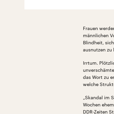
Frauen werden
männlichen Vo
Blindheit, si
ausnutzen zu
Irrtum. Plötz
unverschämter
das Wort zu e
welche Strukt
„Skandal im Sp
Wochen ehema
DDR-Zeiten St