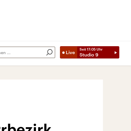
Seit
17:05
Uhr
Live
Studio 9
rbezirk