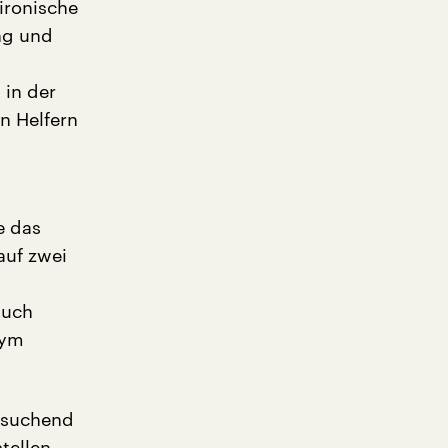
ironische
ng und
 in der
en Helfern
e das
auf zwei
auch
nym
fesuchend
tellen,