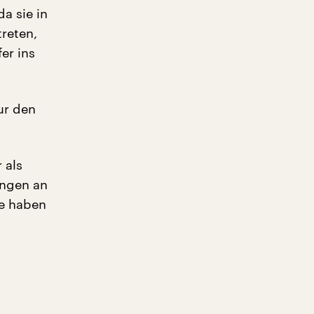
a sie in
treten,
er ins
ur den
 als
ungen an
te haben