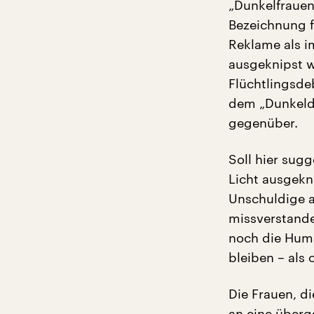
„Dunkelfrauen
Bezeichnung f
Reklame als i
ausgeknipst w
Flüchtlingsdeb
dem „Dunkeld
gegenüber.
Soll hier sug
Licht ausgekn
Unschuldige a
missverstand
noch die Huma
bleiben – als 
Die Frauen, di
an eine überg