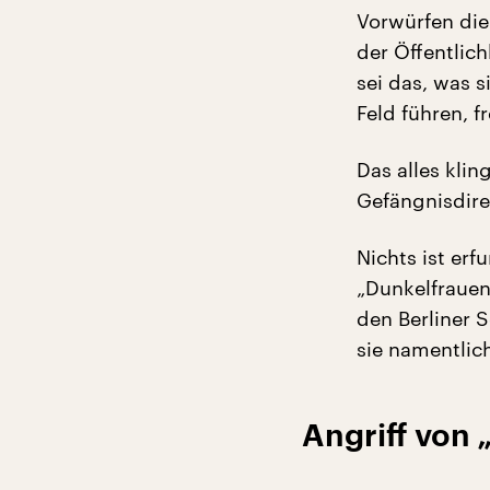
Vorwürfen die 
der Öffentlic
sei das, was 
Feld führen, f
Das alles kli
Gefängnisdirek
Nichts ist er
„Dunkelfrauen
den Berliner 
sie namentlic
Angriff von