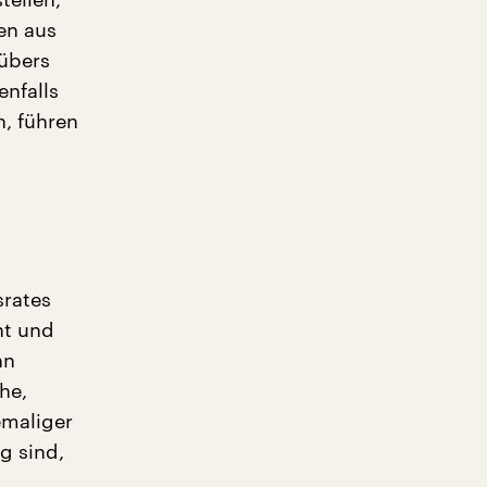
en aus
 übers
enfalls
, führen
srates
ht und
hn
he,
emaliger
g sind,