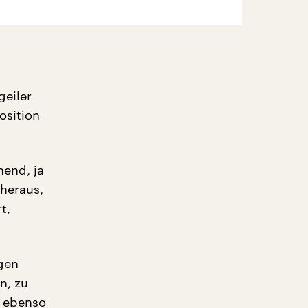
geiler
osition
hend, ja
heraus,
t,
igen
n, zu
n ebenso