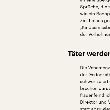
Sprüche, die 
wie ein Rennp
Ziel hinaus ge
„Kindesmissbr
der Verhöhnun
Täter werden
Die Vehemenz 
der Gedenkstä
schwer zu er
brechen darüb
frauenfeindli
Direktor und V
statt abzuwieg