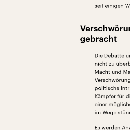
seit einigen 
Verschwörun
gebracht
Die Debatte u
nicht zu über
Macht und Ma
Verschwörungs
politische Int
Kämpfer für d
einer möglich
im Wege stün
Es werden Anw