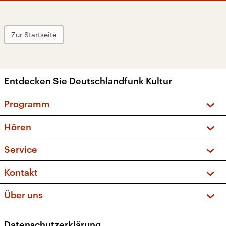
Zur Startseite
Entdecken Sie Deutschlandfunk Kultur
Programm
Vorschau und Rückschau
Hören
Sendungen und Podcasts
Livestream
Service
Musikliste
Frequenzen (UKW + DAB+)
FAQ
Kontakt
Kakadu – Das Kinderprogramm
Apps
Archiv
Hörerservice
Über uns
Newsletter
Social Media
Deutschlandradio
RSS
Datenschutzerklärung