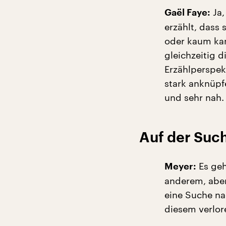
Ja,
Gaël Faye:
erzählt, dass 
oder kaum kan
gleichzeitig 
Erzählperspek
stark anknüpf
und sehr nah.
Auf der Suc
Es geh
Meyer:
anderem, aber
eine Suche na
diesem verlor