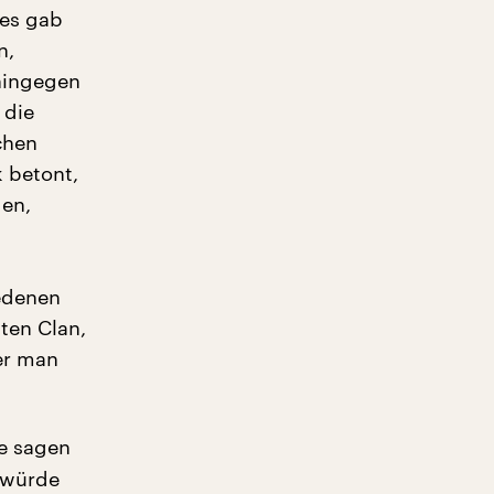
 es gab
n,
ohingegen
 die
chen
 betont,
gen,
iedenen
tten Clan,
er man
e sagen
h würde