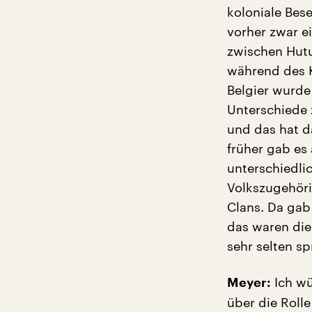
koloniale Bes
vorher zwar e
zwischen Hutu
während des K
Belgier wurde
Unterschiede 
und das hat d
früher gab es
unterschiedli
Volkszugehöri
Clans. Da gab 
das waren die
sehr selten sp
Ich wü
Meyer:
über die Roll