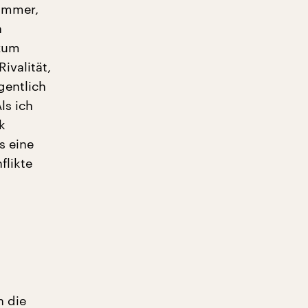
 immer,
n
 zum
ivalität,
gentlich
ls ich
k
s eine
flikte
h die