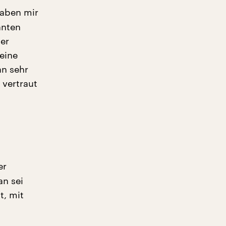
haben mir
nnten
er
eine
an sehr
 vertraut
er
an sei
t, mit