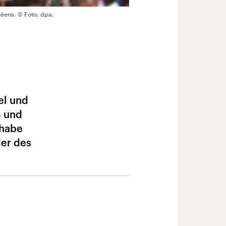
céens.
© Foto: dpa,
el und
– und
 habe
der des