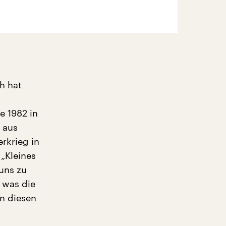
h hat
e 1982 in
 aus
rkrieg in
 „Kleines
 uns zu
 was die
en diesen