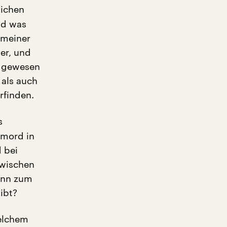
lichen
nd was
n meiner
er, und
d gewesen
 als auch
rfinden.
s
rmord in
 bei
zwischen
denn zum
ibt?
welchem