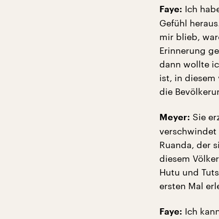
Ich habe
Faye:
Gefühl heraus
mir blieb, war
Erinnerung ge
dann wollte i
ist, in diese
die Bevölkeru
Sie er
Meyer:
verschwindet 
Ruanda, der s
diesem Völker
Hutu und Tuts
ersten Mal er
Ich kann
Faye: