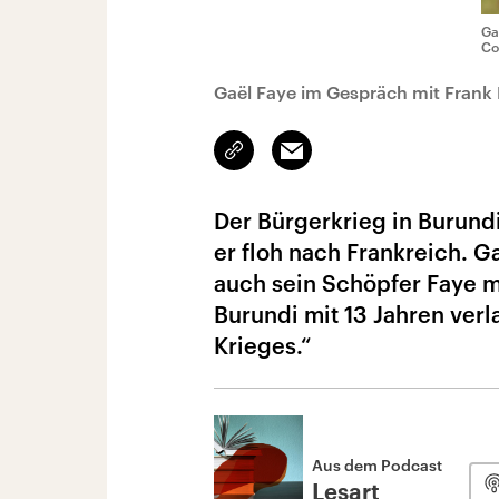
Ga
Co
Gaël Faye im Gespräch mit Frank
Link
Email
kopieren/teilen
Der Bürgerkrieg in Burundi
er floh nach Frankreich. G
auch sein Schöpfer Faye m
Burundi mit 13 Jahren verl
Krieges.“
Aus dem Podcast
Lesart