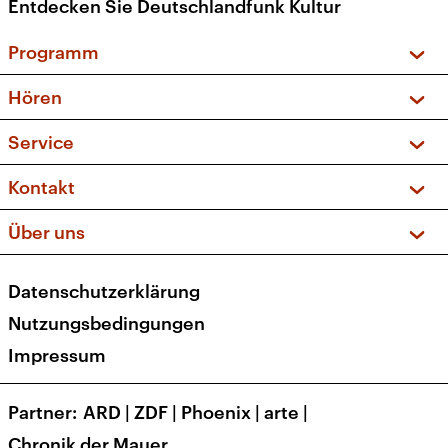
Entdecken Sie Deutschlandfunk Kultur
Programm
Vorschau und Rückschau
Hören
Sendungen und Podcasts
Livestream
Service
Musikliste
Frequenzen (UKW + DAB+)
FAQ
Kontakt
Kakadu – Das Kinderprogramm
Apps
Archiv
Hörerservice
Über uns
Newsletter
Social Media
Deutschlandradio
RSS
Datenschutzerklärung
Presse
Veranstaltungen
Nutzungsbedingungen
Karriere
Impressum
Transparenz
Korrekturen und Richtigstellungen
Partner
ARD
|
ZDF
|
Phoenix
|
arte
|
Barrierefreiheit
Chronik der Mauer