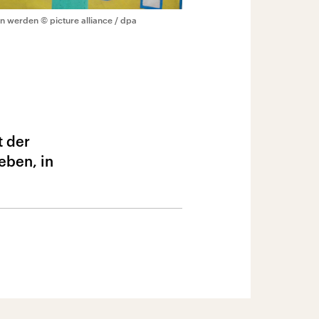
en werden
© picture alliance / dpa
t der
eben, in