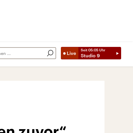
Seit
05:05
Uhr
Live
Studio 9
en zuvor“