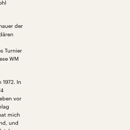
ohl
hauer der
ndären
s Turnier
diese WM
1972. In
74
 eben vor
hlag
hat mich
and, und