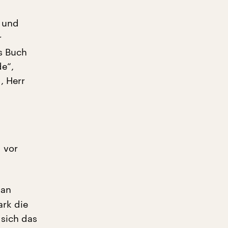
t und
r
es Buch
de“,
, Herr
 vor
man
ark die
 sich das