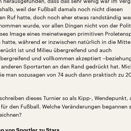
h herausgefunden, dass das sehr wenig war im Verg
eshalb, weil der Fußball damals noch nicht diesen
n Ruf hatte, doch noch eher etwas randständig war
nommen wurde, vor allen Dingen nicht von der Polit
ses Image eines meinetwegen primitiven Proletens
 hatte, während er inzwischen natürlich in die Mitte
gerückt ist und Milieu übergreifend und auch
übergreifend und vollkommen akzeptiert –beziehun
le anderen Sportarten an den Rand gedrückt hat. Mi
 wie man sozusagen von 74 auch dann praktisch zu 2
schreiben dieses Turnier so als Kipp-, Wendepunkt, 
 für den Fußball. Welche Veränderungen begannen 
eichnen?
n von Sportler zu Stars