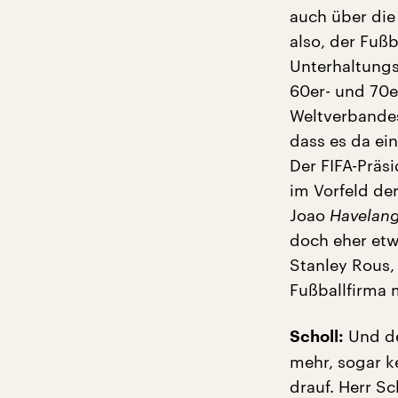
auch über die
also, der Fußb
Unterhaltungs
60er- und 70e
Weltverbandes
dass es da ei
Der FIFA-Präs
im Vorfeld der
Joao
Havelan
doch eher etw
Stanley Rous,
Fußballfirma m
Und de
Scholl:
mehr, sogar k
drauf. Herr Sc