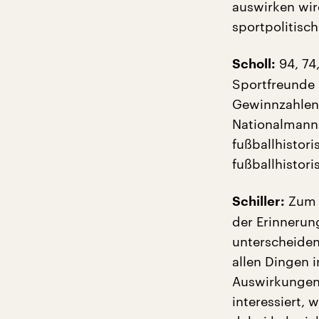
auswirken wir
sportpolitisch
94, 74
Scholl:
Sportfreunde 
Gewinnzahlen.
Nationalmanns
fußballhistor
fußballhistori
Zum e
Schiller:
der Erinnerung
unterscheiden
allen Dingen i
Auswirkungen 
interessiert, 