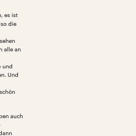
 es ist
lso die
n
nsehen
 alle an
p und
en. Und
 schön
 eben auch
e
 dann