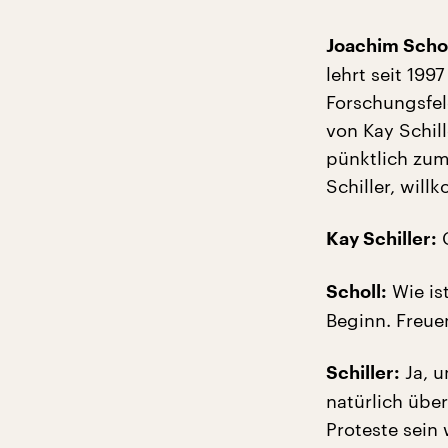
Joachim Schol
lehrt seit 199
Forschungsfeld
von Kay Schil
pünktlich zum 
Schiller, wil
G
Kay Schiller:
Wie is
Scholl:
Beginn. Freue
Ja, u
Schiller:
natürlich über
Proteste sein 