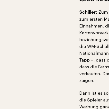
Zum e
Schiller:
zum ersten Ma
Einnahmen, di
Kartenvorverk
beziehungswei
die WM-Schall
Nationalmanns
Tapp –, dass
dass die Fern
verkaufen. Da
zeigen.
Dann ist es so
die Spieler a
Werbung ganz,