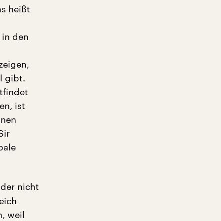
s heißt
 in den
zeigen,
 gibt.
tfindet
n, ist
inen
Sir
bale
der nicht
eich
, weil