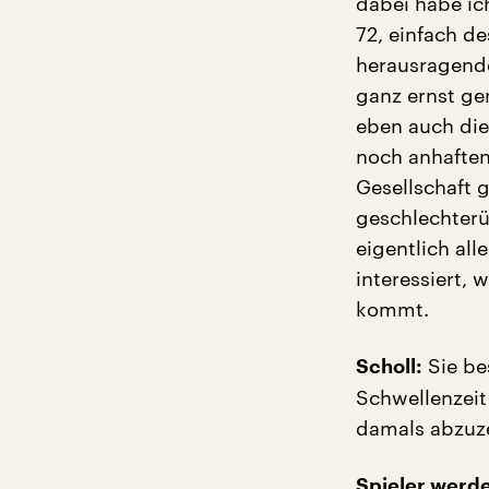
dabei habe ic
72, einfach d
herausragende
ganz ernst ge
eben auch die
noch anhaften
Gesellschaft 
geschlechter
eigentlich al
interessiert,
kommt.
Sie be
Scholl:
Schwellenzeit
damals abzuz
Spieler werde