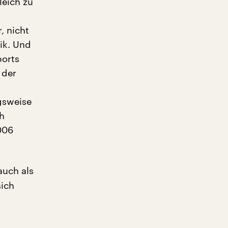
leich zu
, nicht
ik. Und
ports
 der
gsweise
ch
006
auch als
sich