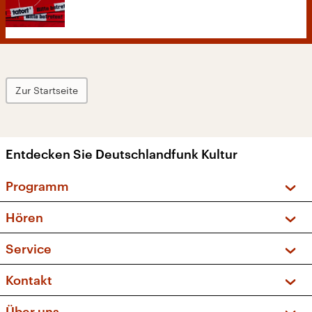
Zur Startseite
Entdecken Sie Deutschlandfunk Kultur
Programm
Vorschau und Rückschau
Hören
Sendungen und Podcasts
Livestream
Service
Musikliste
Frequenzen (UKW + DAB+)
FAQ
Kontakt
Kakadu – Das Kinderprogramm
Apps
Archiv
Hörerservice
Über uns