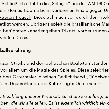
. Schließlich erlebte die „Seleção“ bei der WM 1950 
ein kleines Trauma beim verlorenen Finale gegen U
f-Sören Treusch
. Diese Schmach soll durch den Tite
etilgt werden. Übrigens spielt die brasilianische M
n berühmten kanariengelben Trikots, vorher trugen 
 weißen Dress.
ßballverehrung
zen Streiks und den politischen Begleitumständen
vor allem um die Magie des Spieles. Diese zelebrier
r Albert Ostermaier in seinen Gedichtband „Flügelwe
“.
Im Deutschlandradio Kultur sagte Ostermaier:
ie Erzählung unserer Kindheit. Es ist die Erzählung, di
n, die wir alle teilen. Es ist eigentlich wirklich ein 