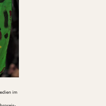
edien im
hrpreis-