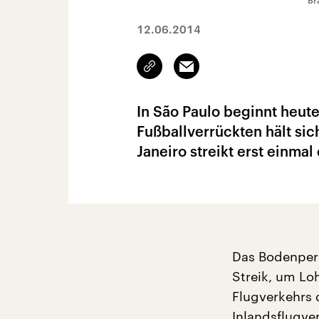
Br
12.06.2014
Link
Email
kopieren/teilen
In São Paulo beginnt heut
Fußballverrückten hält si
Janeiro streikt erst einmal
Das Bodenperso
Streik, um Lo
Flugverkehrs 
Inlandsflugver