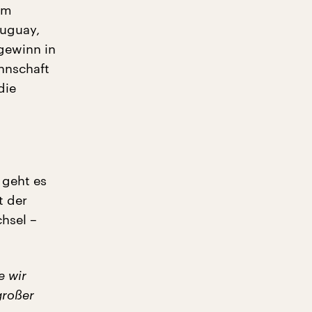
im
ruguay,
lgewinn in
annschaft
die
 geht es
t der
chsel –
e wir
großer