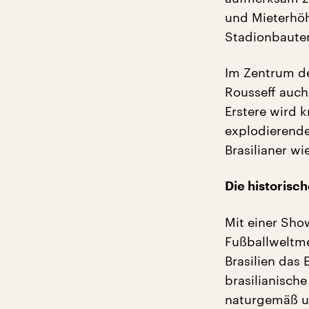
und Mieterhö
Stadionbaute
Im Zentrum de
Rousseff auch 
Erstere wird 
explodierende
Brasilianer wi
Die historis
Mit einer Show
Fußballweltme
Brasilien das 
brasilianische
naturgemäß un