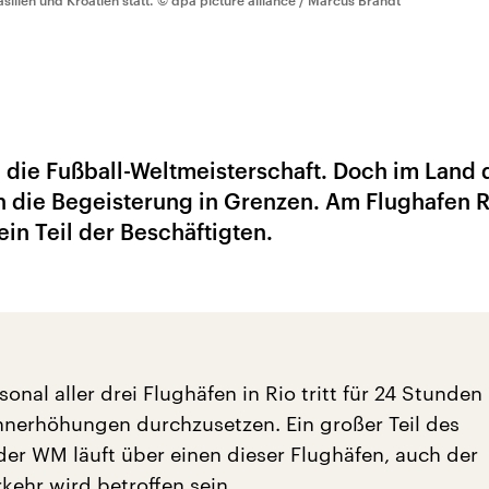
asilien und Kroatien statt.
© dpa picture alliance / Marcus Brandt
e die Fußball-Weltmeisterschaft. Doch im Land 
ch die Begeisterung in Grenzen. Am Flughafen R
 ein Teil der Beschäftigten.
nal aller drei Flughäfen in Rio tritt für 24 Stunden
hnerhöhungen durchzusetzen. Ein großer Teil des
der WM läuft über einen dieser Flughäfen, auch der
kehr wird betroffen sein.