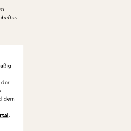
em
chaften
mäßig
 der
s
nd dem
.
tal