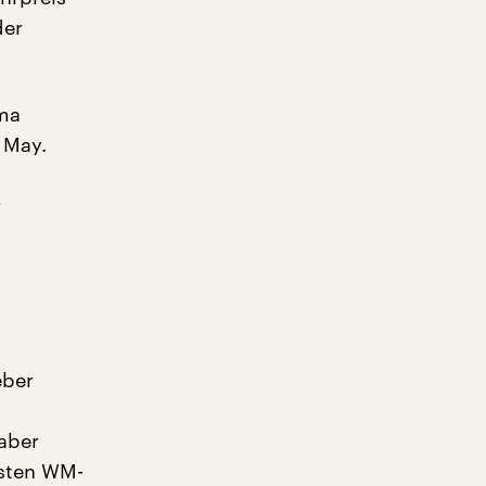
der
ima
 May.
r
eber
 aber
hsten WM-