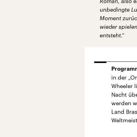
Roman, also e
unbedingte Lu
Moment zurüc
wieder spiele
entsteht.“
Programm
in der „O
Wheeler l
Nacht übe
werden w
Land Bras
Weltmeis