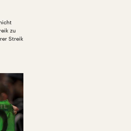
nicht
reik zu
rer Streik