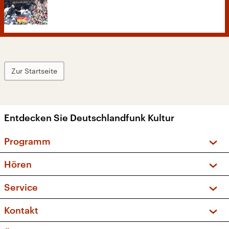
Zur Startseite
Entdecken Sie Deutschlandfunk Kultur
Programm
Vorschau und Rückschau
Hören
Sendungen und Podcasts
Livestream
Service
Musikliste
Frequenzen (UKW + DAB+)
FAQ
Kontakt
Kakadu – Das Kinderprogramm
Apps
Archiv