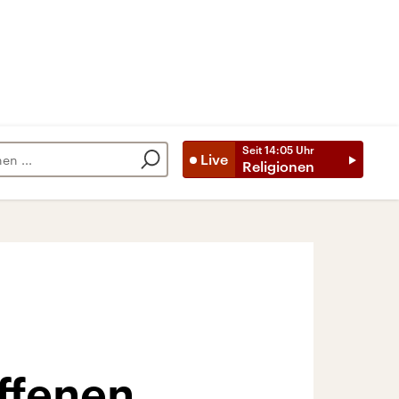
Seit
14:05
Uhr
Live
Religionen
offenen