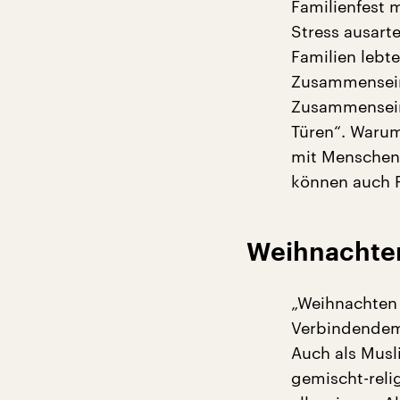
Familienfest m
Stress ausarte
Familien lebte
Zusammensein 
Zusammensein.
Türen“. Warum
mit Menschen 
können auch F
Weihnachten
„Weihnachten i
Verbindendem 
Auch als Musli
gemischt-relig