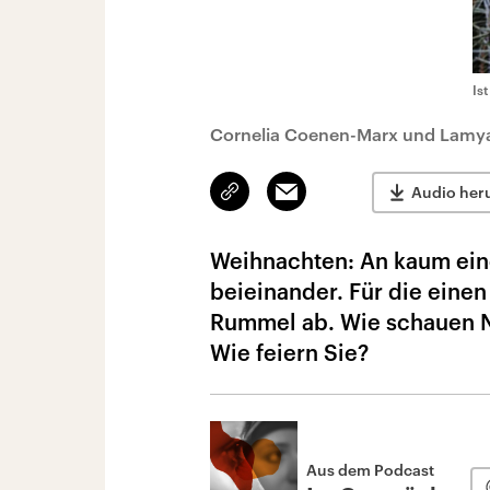
Is
Cornelia Coenen-Marx und Lamya 
Link
Email
Audio her
kopieren/teilen
Weihnachten: An kaum ein
beieinander. Für die einen
Rummel ab. Wie schauen Nic
Wie feiern Sie?
Aus dem Podcast