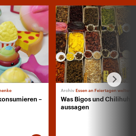
henke
Essen an Feiertagen weltweit
konsumieren –
Was Bigos und Chilihuhn
aussagen