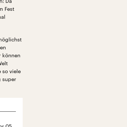
n: Da
m Fest
mal
möglichst
zen
ir können
Welt
 so viele
g super
hr 05