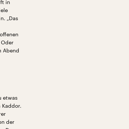
ft in
iele
in. „Das
 offenen
? Oder
em Abend
zu etwas
 Kaddor.
rer
on der