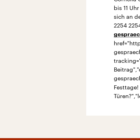
bis 11 Uh
sich an d
2254 2254
gespraec
href="htt
gespraech
tracking=
Beitrag",
gespraech
Festtage!
Türen?","l