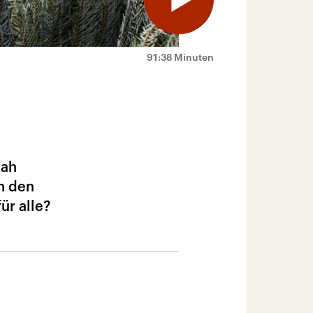
91:38 Minuten
nah
en den
ür alle?