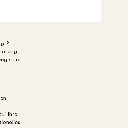
rgt?
so lang
ung sein.
hen
.“ Ihre
tionelles