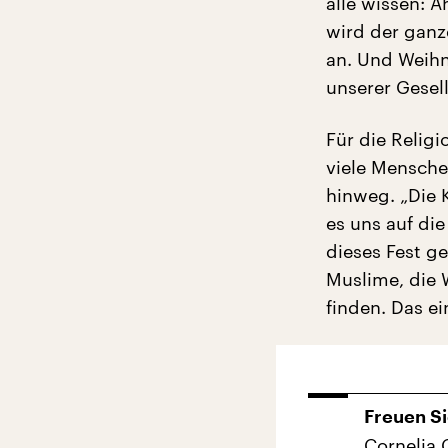
alle wissen: 
wird der ganze
an. Und Weihn
unserer Gesell
Für die Relig
viele Mensche
hinweg. „Die 
es uns auf die
dieses Fest g
Muslime, die 
finden. Das ei
Freuen Si
Cornelia