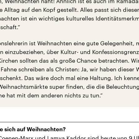
Ah, Weihnachten naht! Ähnlich ist es auch im Ramada
 Alltag auf den Kopf gestellt. Alles passt sich diese
achten ist ein wichtiges kulturelles Identitätsmerk
schaft.“
ionslehrerin ist Weihnachten eine gute Gelegenheit, 
n einzubeziehen, über Kultur- und Konfessionsgren
Kirchen sollten das als große Chance betrachten. W
 Fahne schreiben als Christen: Ja, wir haben dieser 
eschenkt. Das wäre doch mal eine Haltung. Ich kenne
Weihnachtsmärkte super finden, die die Beleuchtun
ne hat mit dem anderen nichts zu tun.“
e sich auf Weihnachten?
 Coenen-Marx und Lamya Kaddor sind heute von 9 U