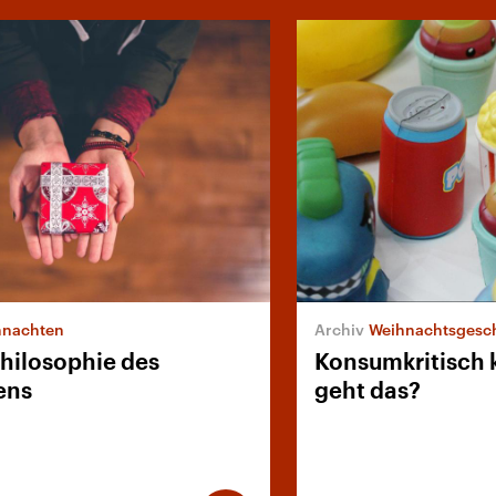
hnachten
Weihnachtsgesc
Philosophie des
Konsumkritisch 
ens
geht das?