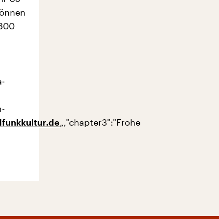
können
0800
a-
m-
„,"chapter3":"Frohe
funkkultur.de