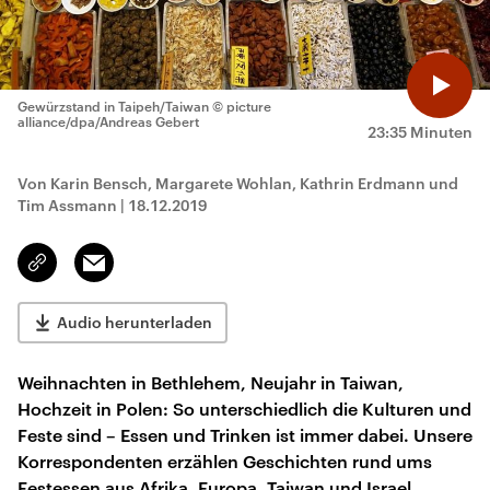
Gewürzstand in Taipeh/Taiwan
© picture
alliance/dpa/Andreas Gebert
23:35 Minuten
Von Karin Bensch, Margarete Wohlan, Kathrin Erdmann und
Tim Assmann
|
18.12.2019
Email
Link
kopieren/teilen
Audio herunterladen
Weihnachten in Bethlehem, Neujahr in Taiwan,
Hochzeit in Polen: So unterschiedlich die Kulturen und
Feste sind – Essen und Trinken ist immer dabei. Unsere
Korrespondenten erzählen Geschichten rund ums
Festessen aus Afrika, Europa, Taiwan und Israel.