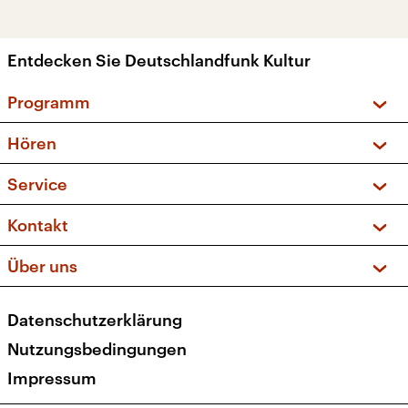
Entdecken Sie Deutschlandfunk Kultur
Programm
Vorschau und Rückschau
Hören
Sendungen und Podcasts
Livestream
Service
Musikliste
Frequenzen (UKW + DAB+)
FAQ
Kontakt
Kakadu – Das Kinderprogramm
Apps
Archiv
Hörerservice
Über uns
Newsletter
Social Media
Deutschlandradio
RSS
Datenschutzerklärung
Presse
Veranstaltungen
Nutzungsbedingungen
Karriere
Impressum
Transparenz