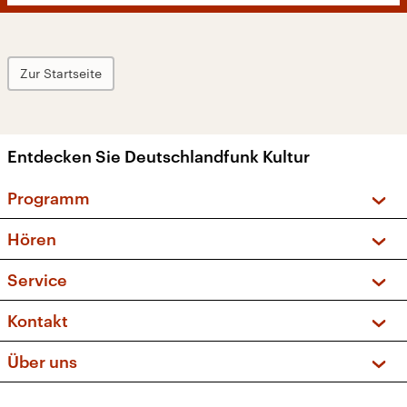
Zur Startseite
Entdecken Sie Deutschlandfunk Kultur
Programm
Vorschau und Rückschau
Hören
Sendungen und Podcasts
Livestream
Service
Musikliste
Frequenzen (UKW + DAB+)
FAQ
Kontakt
Kakadu – Das Kinderprogramm
Apps
Archiv
Hörerservice
Über uns
Newsletter
Social Media
Deutschlandradio
RSS