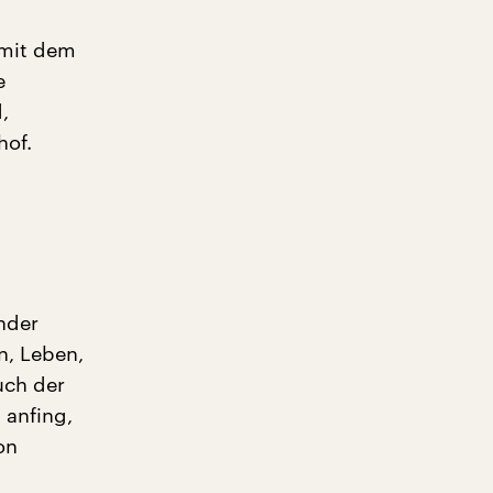
 mit dem
e
,
hof.
nder
n, Leben,
uch der
 anfing,
on