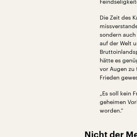
Feindseligke
Die Zeit des K
missverstand
sondern auch 
auf der Welt u
Bruttoinlands
hätte es genüg
vor Augen zu 
Frieden gewese
„Es soll kein 
geheimen Vorb
worden.“
Nicht der M