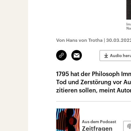
Im
Na
Von Hans von Trotha
|
30.03.202
Link
Email
Audio her
kopieren/teilen
1795 hat der Philosoph Im
Tod und Zerstörung vor Au
zitieren sollen, meint Auto
Aus dem Podcast
Zeitfragen