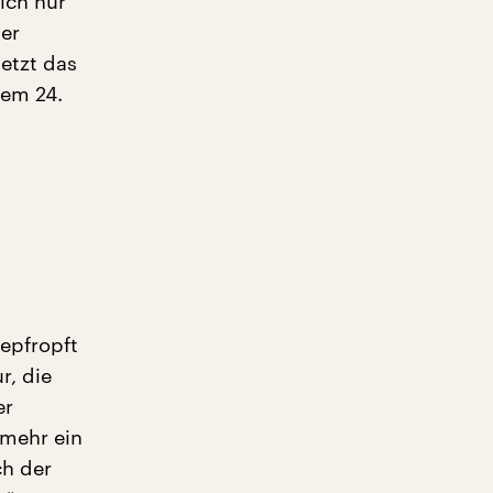
ich nur
er
etzt das
dem 24.
epfropft
r, die
er
lmehr ein
ch der