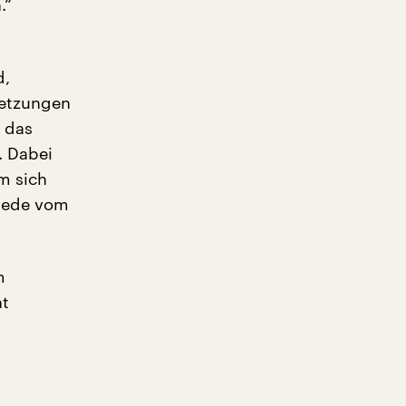
.“
d,
setzungen
r das
. Dabei
um sich
 Rede vom
m
ht