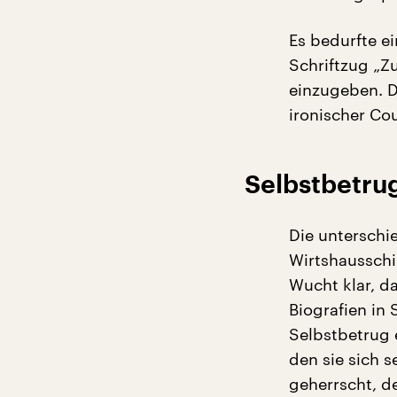
Es bedurfte e
Schriftzug „Z
einzugeben. D
ironischer Cou
Selbstbetru
Die unterschi
Wirtshausschi
Wucht klar, d
Biografien in
Selbstbetrug 
den sie sich 
geherrscht, d