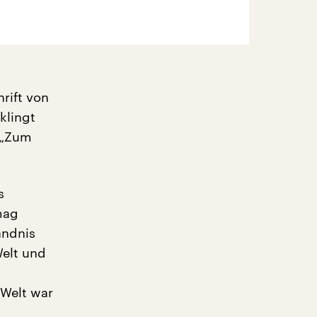
rift von
klingt
 „Zum
s
mag
ändnis
elt und
 Welt war