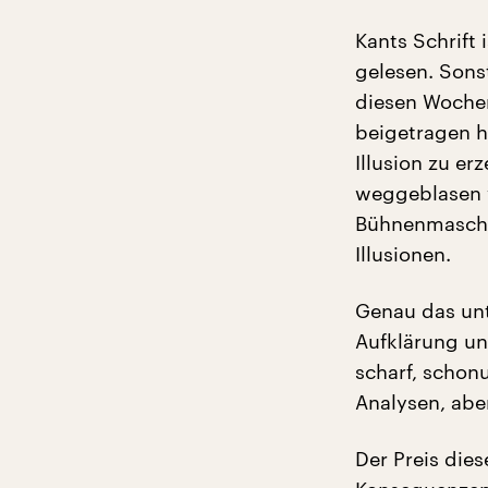
Kants Schrift 
gelesen. Sonst
diesen Wochen
beigetragen h
Illusion zu er
weggeblasen v
Bühnenmaschin
Illusionen.
Genau das un
Aufklärung un
scharf, schon
Analysen, abe
Der Preis die