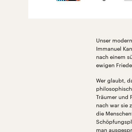
Unser moderner
Immanuel Kant 
nach einem sü
ewigen Friede
Wer glaubt, d
philosophisch
Träumer und F
nach war sie 
die Menschenf
Schöpfungspla
man ausgespro