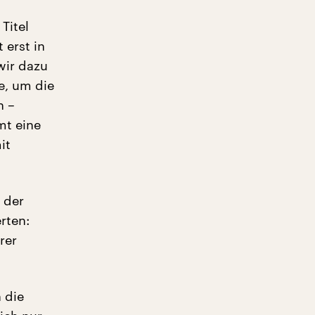
Titel
 erst in
wir dazu
e, um die
n –
mt eine
it
 der
rten:
rer
 die