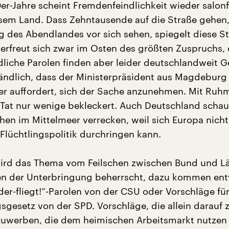
er-Jahre scheint Fremdenfeindlichkeit wieder salon
sem Land. Dass Zehntausende auf die Straße gehen, 
 des Abendlandes vor sich sehen, spiegelt diese 
 erfreut sich zwar im Osten des größten Zuspruchs,
dliche Parolen finden aber leider deutschlandweit G
tändlich, dass der Ministerpräsident aus Magdeburg
er auffordert, sich der Sache anzunehmen. Mit Ruh
r Tat nur wenige bekleckert. Auch Deutschland schau
hen im Mittelmeer verrecken, weil sich Europa nicht
 Flüchtlingspolitik durchringen kann.
wird das Thema vom Feilschen zwischen Bund und L
ten der Unterbringung beherrscht, dazu kommen en
der-fliegt!“-Parolen von der CSU oder Vorschläge für
gesetz von der SPD. Vorschläge, die allein darauf z
uwerben, die dem heimischen Arbeitsmarkt nutzen