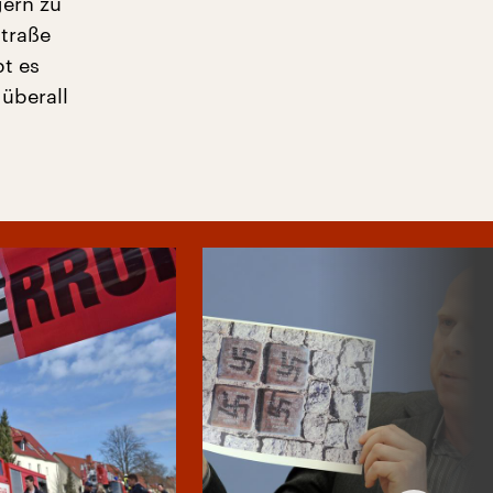
gern zu
Straße
bt es
überall