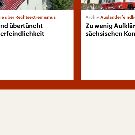
ie über Rechtsextremismus
Ausländerfeindli
nd übertüncht
Zu wenig Aufklä
erfeindlichkeit
sächsischen K