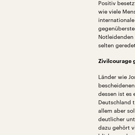
Positiv beset
wie viele Me
internationale
gegenübersteh
Notleidenden 
selten geredet
Zivilcourage 
Länder wie Jo
bescheidenen 
dessen ist es 
Deutschland t
allem aber so
deutlicher un
dazu gehört v