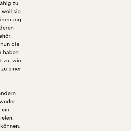
fähig zu
weil sie
Stimmung
 deren
ehör.
 nun die
m haben
t zu, wie
 zu einer
ändern
tweder
 ein
ielen,
 können.