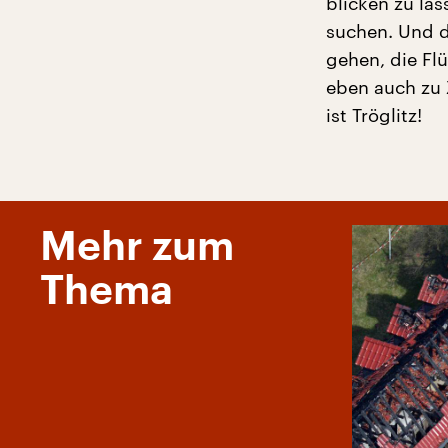
blicken zu la
suchen. Und d
gehen, die Fl
eben auch zu 
ist Tröglitz!
Mehr zum
Thema