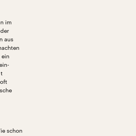
in im
 der
n aus
nachten
 ein
ein-
t
oft
ische
Wie schon