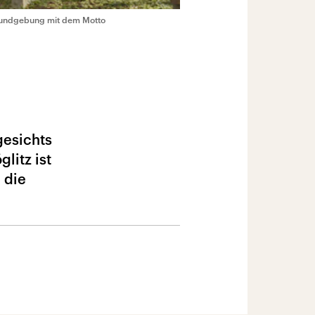
r Kundgebung mit dem Motto
gesichts
litz ist
 die