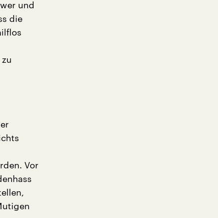
, wer und
s die
ilflos
 zu
der
ichts
rden. Vor
mdenhass
ellen,
Mutigen