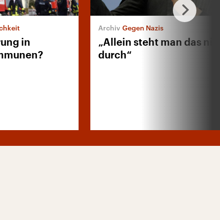
chkeit
Gegen Nazis
rung in
„Allein steht man das nic
ommunen?
durch“