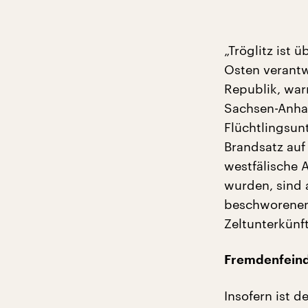
„Tröglitz ist ü
Osten verantw
Republik, war
Sachsen-Anhal
Flüchtlingsunt
Brandsatz auf
westfälische 
wurden, sind 
beschworenen
Zeltunterkünf
Fremdenfeindl
Insofern ist d