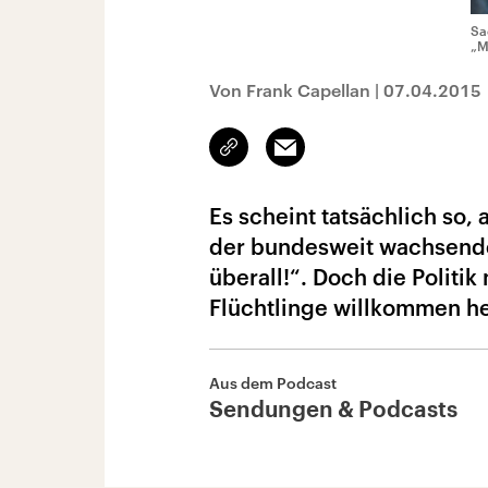
Sa
„M
Von Frank Capellan
|
07.04.2015
Link
Email
kopieren/teilen
Es scheint tatsächlich so,
der bundesweit wachsenden
überall!“. Doch die Politi
Flüchtlinge willkommen he
Aus dem Podcast
Sendungen & Podcasts