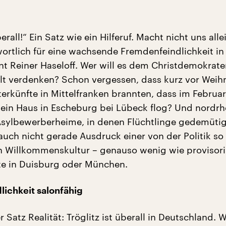
berall!“ Ein Satz wie ein Hilferuf. Macht nicht uns alle
ortlich für eine wachsende Fremdenfeindlichkeit in
nt Reiner Haseloff. Wer will es dem Christdemokrate
t verdenken? Schon vergessen, dass kurz vor Weih
erkünfte in Mittelfranken brannten, dass im Februar
 ein Haus in Escheburg bei Lübeck flog? Und nordrh
Asylbewerberheime, in denen Flüchtlinge gedemütig
auch nicht gerade Ausdruck einer von der Politik so 
 Willkommenskultur – genauso wenig wie provisor
te in Duisburg oder München.
ichkeit salonfähig
er Satz Realität: Tröglitz ist überall in Deutschland. 