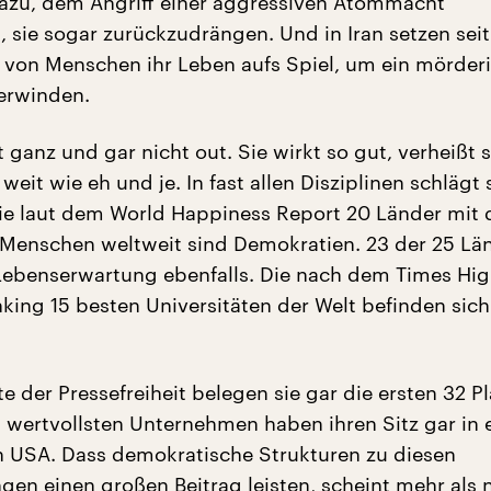
azu, dem Angriff einer aggressiven Atommacht
, sie sogar zurückzudrängen. Und in Iran setzen sei
von Menschen ihr Leben aufs Spiel, um ein mörder
erwinden.
 ganz und gar nicht out. Sie wirkt so gut, verheißt s
 weit wie eh und je. In fast allen Disziplinen schlägt s
ie laut dem World Happiness Report 20 Länder mit 
 Menschen weltweit sind Demokratien. 23 der 25 Lä
Lebenserwartung ebenfalls. Die nach dem Times Hig
king 15 besten Universitäten der Welt befinden sich
te der Pressefreiheit belegen sie gar die ersten 32 P
 wertvollsten Unternehmen haben ihren Sitz gar in 
n USA. Dass demokratische Strukturen zu diesen
gen einen großen Beitrag leisten, scheint mehr als 