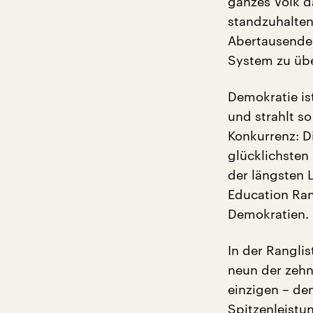
ganzes Volk d
standzuhalten
Abertausende 
System zu üb
Demokratie ist
und strahlt so
Konkurrenz: D
glücklichsten
der längsten 
Education Ran
Demokratien.
In der Ranglis
neun der zehn
einzigen – de
Spitzenleistun