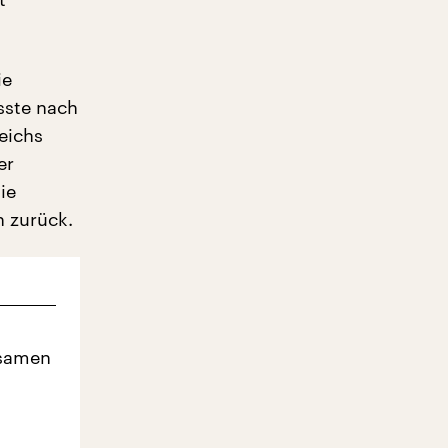
ie
sste nach
eichs
er
ie
 zurück.
ksamen