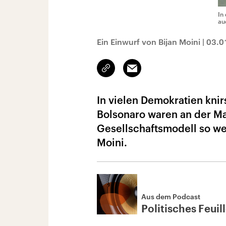
In
au
Ein Einwurf von Bijan Moini
|
03.0
Link
Email
kopieren/teilen
In vielen Demokratien knir
Bolsonaro waren an der Ma
Gesellschaftsmodell so wei
Moini.
Aus dem Podcast
Politisches Feuil