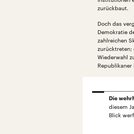
zurückbaut.
Doch das verg
Demokratie de
zahlreichen S
zurücktreten;
Wiederwahl zu
Republikaner 
Die wehr
diesem J
Blick wer