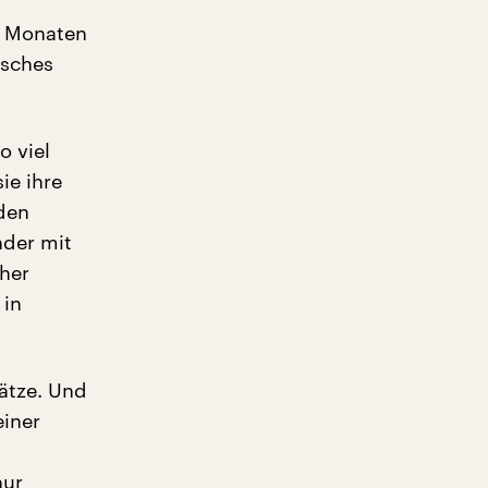
t Monaten
isches
o viel
ie ihre
den
nder mit
her
 in
lätze. Und
einer
nur