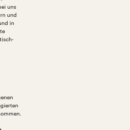
bei uns
arn und
und in
ßte
tisch-
genen
gierten
enommen.
t