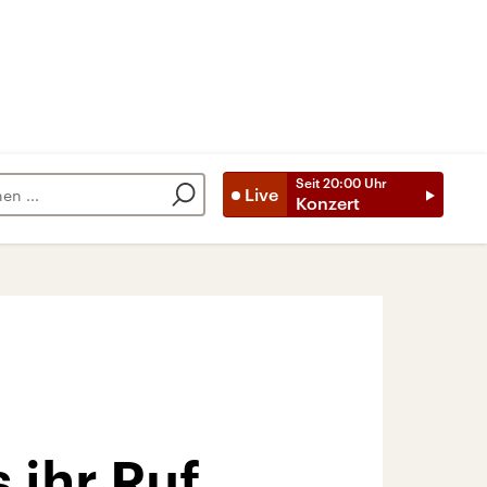
Seit
20:00
Uhr
Live
Konzert
 ihr Ruf