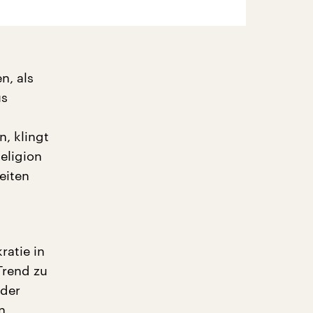
n, als
us
n, klingt
eligion
eiten
ratie in
Trend zu
 der
n