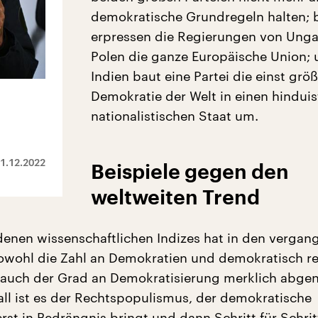
demokratische Grundregeln halten; 
erpressen die Regierungen von Ung
Polen die ganze Europäische Union; 
Indien baut eine Partei die einst grö
Demokratie der Welt in einen hinduis
nationalistischen Staat um.
1.12.2022
Beispiele gegen den
weltweiten Trend
denen wissenschaftlichen Indizes hat in den vergan
owohl die Zahl an Demokratien und demokratisch re
 auch der Grad an Demokratisierung merklich abg
all ist es der Rechtspopulismus, der demokratische
erst in Bedrängnis bringt und dann Schritt für Schrit