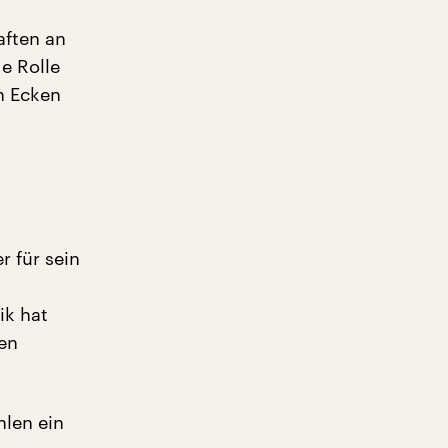
aften an
de Rolle
n Ecken
r für sein
ik hat
en
hlen ein