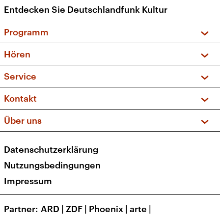
Entdecken Sie Deutschlandfunk Kultur
Programm
Vorschau und Rückschau
Hören
Sendungen und Podcasts
Livestream
Service
Musikliste
Frequenzen (UKW + DAB+)
FAQ
Kontakt
Kakadu – Das Kinderprogramm
Apps
Archiv
Hörerservice
Über uns
Newsletter
Social Media
Deutschlandradio
RSS
Datenschutzerklärung
Presse
Veranstaltungen
Nutzungsbedingungen
Karriere
Impressum
Transparenz
Korrekturen und Richtigstellungen
Partner
ARD
|
ZDF
|
Phoenix
|
arte
|
Barrierefreiheit