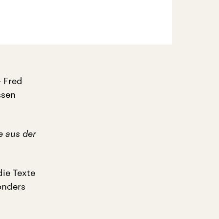
– Fred
ssen
e aus der
die Texte
onders