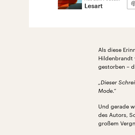
Lesart
Als diese Eri
Hildenbrandt 
gestorben – d
„Dieser Schrei
Mode.“
Und gerade we
des Autors, S
großem Vergn