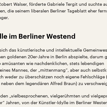
Robert Walser, förderte Gabriele Tergit und suchte a
n, die seinem liberalen Berliner Tageblatt eher fer
nger.
lle im Berliner Westend
sich das künstlerische und intellektuelle Gemeinwe
hen goldenen 20er-Jahre in Berlin abspielte, darum g
 amüsanten wie nachdenklichen, stets lebendigen
eines Mannes, der „mittenmang“, aber auch selbstkr
ch weder zu überschätzen noch eigene Fehlschläge 
 neben dem legendären Alfred Braun) zu verschwei
n den „vielbesprochenen, vielgerühmten und vielgep
r“ Jahren, von der Künstler-Idylle im Berliner Weste