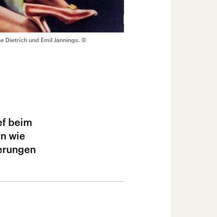
e Dietrich und Emil Jannings.
©
ef beim
rn wie
nerungen