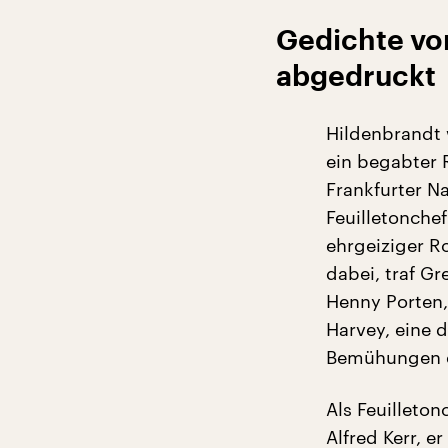
Gedichte vo
abgedruckt
Hildenbrandt w
ein begabter R
Frankfurter N
Feuilletonchef
ehrgeiziger R
dabei, traf G
Henny Porten, 
Harvey, eine 
Bemühungen eh
Als Feuilleto
Alfred Kerr, e