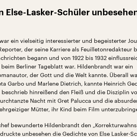
n Else-Lasker-Schüler unbesehe
ar ein vielseitig interessierter und begeisterter Jou
eporter, der seine Karriere als Feuilletonredakteur 
achrichten begann und von 1922 bis 1932 einflussrei
 beim Berliner Tageblatt war. Hildenbrandt war ein
omanautor, der Gott und die Welt kannte. Überall wa
reta Garbo und Marlene Dietrich, kannte Heinrich Ge
beschrieb hinreißend den Fleiß und die Disziplin vo
durchtanzte Nacht mit Gret Palucca und die absurde
rgeiziger Mütter, ihr Kind beim Film unterzubring
nchef bewunderte Hildenbrandt den „Korrekturwahns
r druckte unbesehen die Gedichte von Else Lasker-Sc