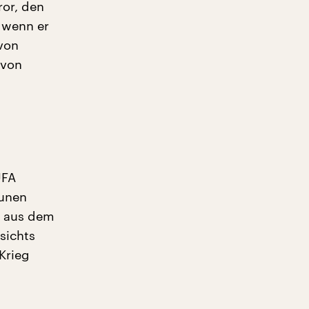
or, den
 wenn er
von
 von
UFA
aunen
t aus dem
sichts
Krieg