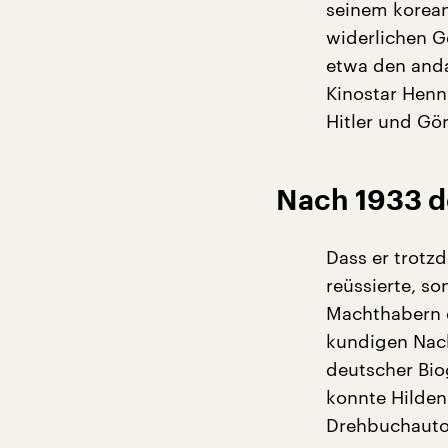
seinem korean
widerlichen G
etwa den and
Kinostar Henn
Hitler und Gö
Nach 1933 d
Dass er trotz
reüssierte, s
Machthabern 
kundigen Nach
deutscher Biog
konnte Hilden
Drehbuchautor