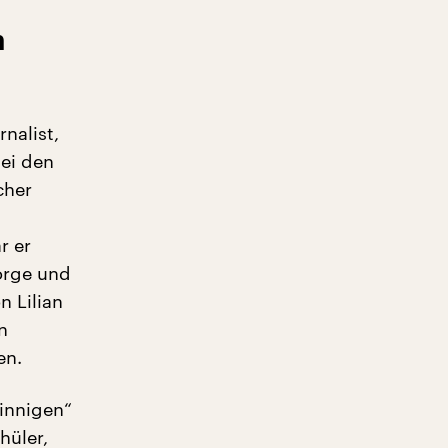
n
rnalist,
bei den
cher
r er
orge und
n Lilian
n
en.
innigen“
hüler,