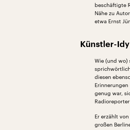
beschäftigte 
Nähe zu Autore
etwa Ernst Jü
Künstler-Idy
Wie (und wo) 
sprichwörtlic
diesen ebenso
Erinnerungen 
genug war, si
Radioreporter
Er erzählt vo
großen Berline