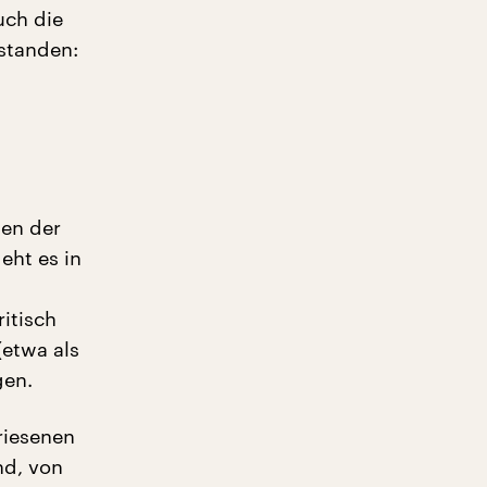
uch die
nstanden:
sen der
eht es in
itisch
(etwa als
gen.
riesenen
nd, von