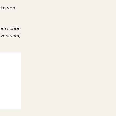
tto von
dem schön
 versucht,