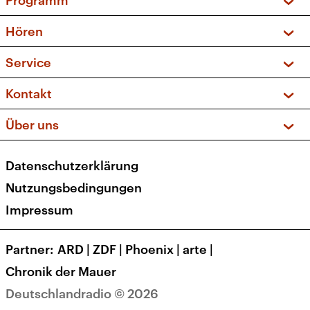
Programm
Vorschau und Rückschau
Hören
Sendungen und Podcasts
Livestream
Service
Musikliste
Frequenzen (UKW + DAB+)
FAQ
Kontakt
Kakadu – Das Kinderprogramm
Apps
Archiv
Hörerservice
Über uns
Newsletter
Social Media
Deutschlandradio
RSS
Datenschutzerklärung
Presse
Veranstaltungen
Nutzungsbedingungen
Karriere
Impressum
Transparenz
Korrekturen und Richtigstellungen
Partner
ARD
|
ZDF
|
Phoenix
|
arte
|
Barrierefreiheit
Chronik der Mauer
Deutschlandradio © 2026