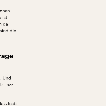
innen
 ist
n da
sind die
Frage
e. Und
ls Jazz
Jazzfests