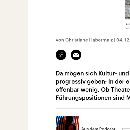
Au
vo
von Christiane Habermalz
|
04.12
Link
Email
kopieren/teilen
Da mögen sich Kultur- und
progressiv geben: In der 
offenbar wenig. Ob Theate
Führungspositionen sind 
Aus dem Podcast