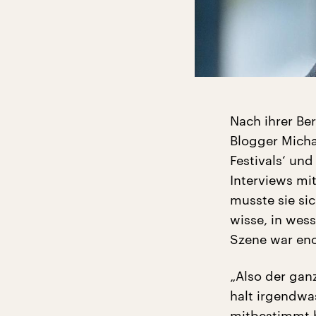
Nach ihrer Ber
Blogger Micha
Festivals‘ und
Interviews mi
musste sie sic
wisse, in wes
Szene war en
„Also der ganz
halt irgendwa
mitbestimmt h