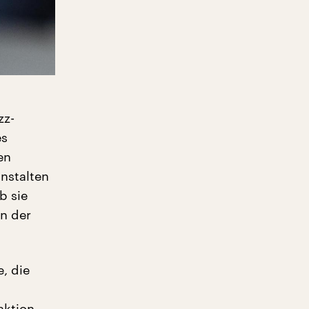
zz-
es
en
nstalten
b sie
n der
e, die
aktion