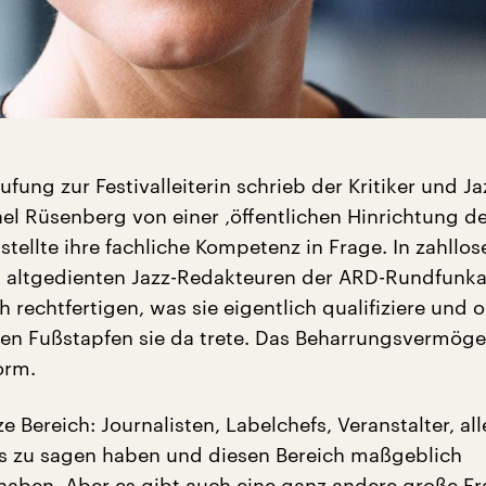
ufung zur Festivalleiterin schrieb der Kritiker und Ja
el Rüsenberg von einer ‚öffentlichen Hinrichtung d
 stellte ihre fachliche Kompetenz in Frage. In zahllos
t altgedienten Jazz-Redakteuren der ARD-Rundfunka
h rechtfertigen, was sie eigentlich qualifiziere und o
sen Fußstapfen sie da trete. Das Beharrungsvermöge
orm.
e Bereich: Journalisten, Labelchefs, Veranstalter, all
s zu sagen haben und diesen Bereich maßgeblich
aben. Aber es gibt auch eine ganz andere große Fr