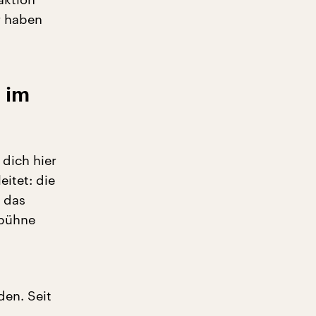
r haben
 im
 dich hier
eitet: die
h das
sbühne
den. Seit