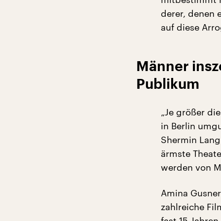
derer, denen 
auf diese Arro
Männer insze
Publikum
„Je größer die
in Berlin umgu
Shermin Langh
ärmste Theate
werden von Mä
Amina Gusner 
zahlreiche Fi
fast 15 Jahren