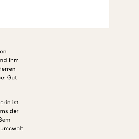
gen
und ihm
Herren
be: Gut
rin ist
ums der
oßem
seumswelt