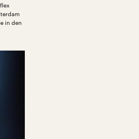
flex
msterdam
he in den