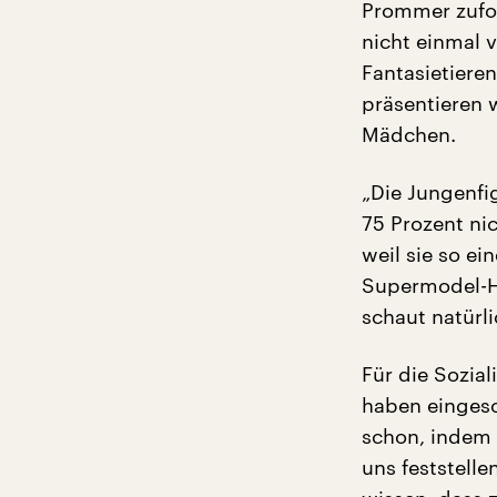
Prommer zufol
nicht einmal v
Fantasietiere
präsentieren w
Mädchen.
„Die Jungenfi
75 Prozent ni
weil sie so ei
Supermodel-H
schaut natürl
Für die Sozia
haben eingesc
schon, indem 
uns feststell