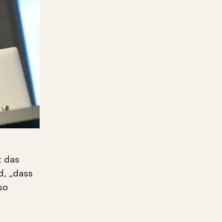
t das
d, „dass
so