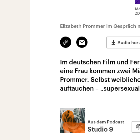
Mä
ZD
Elizabeth Prommer im Gespräch mi
Link
Email
Audio her
kopieren/teilen
Im deutschen Film und Fer
eine Frau kommen zwei Mä
Prommer. Selbst weibliche
auftauchen – „supersexuali
Aus dem Podcast
Studio 9