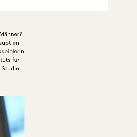
r Männer?
aupt im
spielerin
tuts für
 Studie