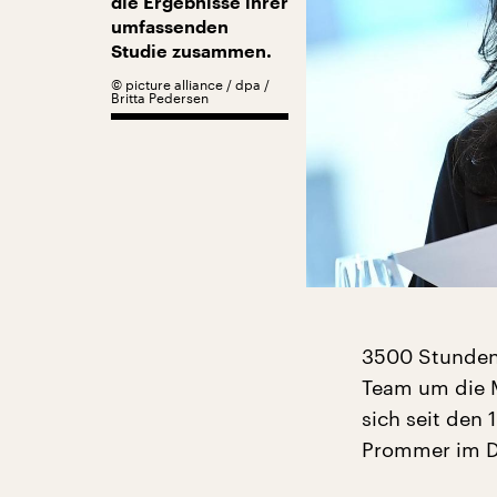
die Ergebnisse ihrer
umfassenden
Studie zusammen.
©
picture alliance / dpa /
Britta Pedersen
3500 Stunden
Team um die M
sich seit den
Prommer im De