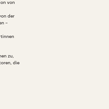
ion von
u
von der
en –
rtinnen
hen zu,
oren, die