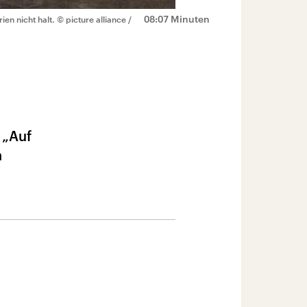
08:07 Minuten
en nicht halt.
© picture alliance /
 „Auf
h