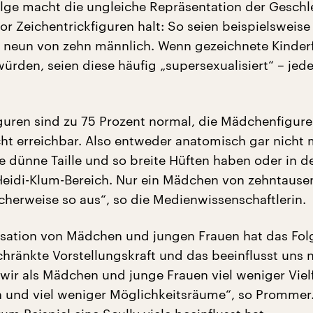
ge macht die ungleiche Repräsentation der Geschl
or Zeichentrickfiguren halt: So seien beispielsweise
n neun von zehn männlich. Wenn gezeichnete Kinder
ürden, seien diese häufig „supersexualisiert“ – jede
guren sind zu 75 Prozent normal, die Mädchenfigure
cht erreichbar. Also entweder anatomisch gar nicht 
ne dünne Taille und so breite Hüften haben oder in 
eidi-Klum-Bereich. Nur ein Mädchen von zehntause
icherweise so aus“, so die Medienwissenschaftlerin.
lisation von Mädchen und jungen Frauen hat das Fol
hränkte Vorstellungskraft und das beeinflusst uns n
wir als Mädchen und junge Frauen viel weniger Vielf
en und viel weniger Möglichkeitsräume“, so Prommer.