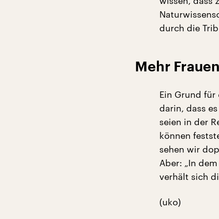
wissen, dass z
Naturwissensc
durch die Tri
Mehr Frauen
Ein Grund für 
darin, dass e
seien in der R
können festste
sehen wir dop
Aber: „In dem
verhält sich 
(uko)