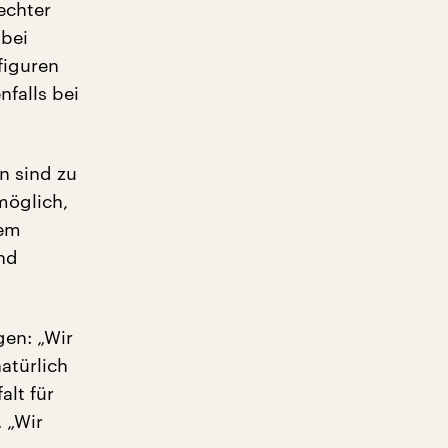
echter
 bei
figuren
nfalls bei
n sind zu
möglich,
dem
nd
gen: „Wir
atürlich
alt für
 „Wir