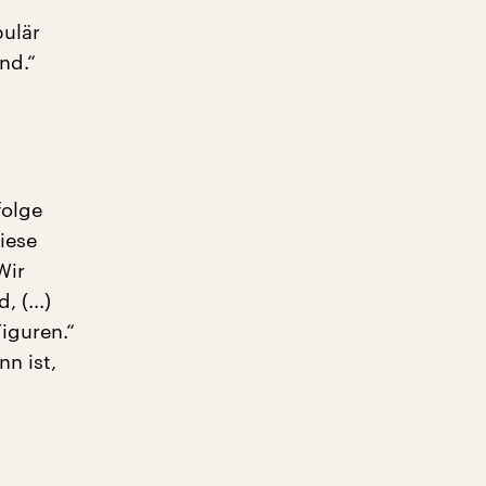
pulär
nd.“
folge
iese
Wir
 (...)
iguren.“
n ist,