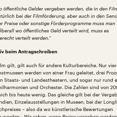
o öffentliche Gelder vergeben werden, die in den Film
atürlich bei der Filmförderung, aber auch in den Sen
r Preise oder sonstige Förderprogramme muss man
erall wo öffentliches Geld verteilt wird, muss es
recht verteilt werden.“
tiv beim Antragschreiben
lm gilt, gilt auch für andere Kulturbereiche. Nur vier
stmuseen werden von einer Frau geleitet, drei Proz
n Staats- und Landestheatern, und sogar nur rund e
hilharmonien und Orchester. Die Zahlen sind von 2
sich bis heute wenig. Das gleiche gilt bei der Verga
ndien, Einzelausstellungen in Museen, bei der Longl
hpreises – also da wo künstlerische Bewertungen
werden. „Wir sehen, wenn Preise vergeben werden,