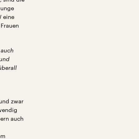
 junge
W eine
 Frauen
n auch
 und
überall
 und zwar
twendig
dern auch
dem