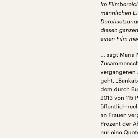
im Filmbereic
männlichen Eig
Durchsetzungsf
diesen ganzen
einen Film mac
... sagt Mari
Zusammenschlu
vergangenen J
geht, „Bankabi
dem durch Bun
2013 von 115 
öffentlich-re
an Frauen ver
Prozent der A
nur eine Quot