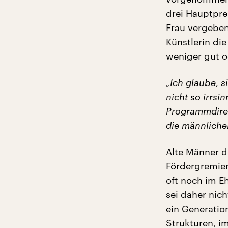
drei Hauptpre
Frau vergeben
Künstlerin di
weniger gut o
„Ich glaube, s
nicht so irrs
Programmdirek
die männliche
Alte Männer d
Fördergremien
oft noch im E
sei daher nic
ein Generation
Strukturen, i