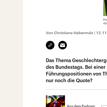
Po
dp
Von Christiane Habermalz
|
12.11
Link
Email
kopieren/teilen
Das Thema Geschlechterge
des Bundestags. Bei einer
Führungspositionen von Th
nur noch die Quote?
Aus dem Podcast