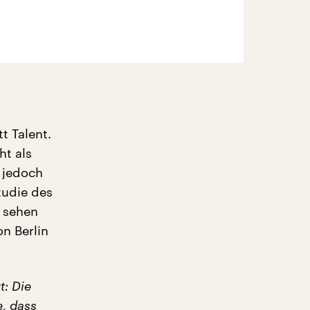
t Talent.
ht als
 jedoch
tudie des
 sehen
n Berlin
t: Die
e, dass