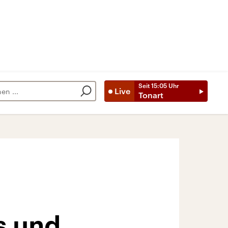
Seit
15:05
Uhr
Live
Tonart
s und