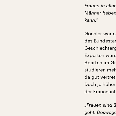
Frauen in alle
Männer haben,
kann.“
Goehler war e
des Bundesta
Geschlechterg
Experten ware
Sparten im Gru
studieren meh
da gut vertre
Doch je höher
der Frauenante
„Frauen sind 
geht. Deswege