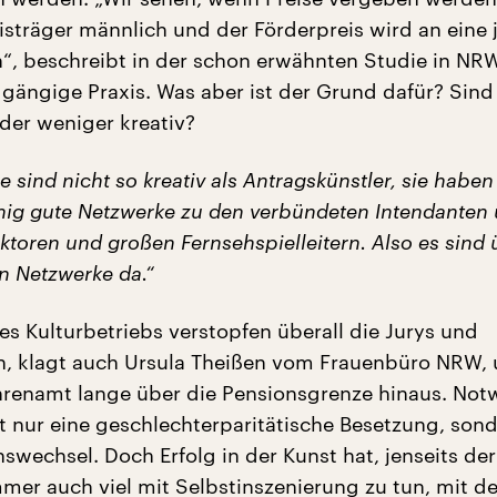
isträger männlich und der Förderpreis wird an eine
“, beschreibt in der schon erwähnten Studie in NR
e gängige Praxis. Was aber ist der Grund dafür? Sind
der weniger kreativ?
ie sind nicht so kreativ als Antragskünstler, sie habe
innig gute Netzwerke zu den verbündeten Intendanten
toren und großen Fernsehspielleitern. Also es sind 
n Netzwerke da.“
es Kulturbetriebs verstopfen überall die Jurys und
, klagt auch Ursula Theißen vom Frauenbüro NRW,
hrenamt lange über die Pensionsgrenze hinaus. No
ht nur eine geschlechterparitätische Besetzung, son
swechsel. Doch Erfolg in der Kunst hat, jenseits der
mmer auch viel mit Selbstinszenierung zu tun, mit 