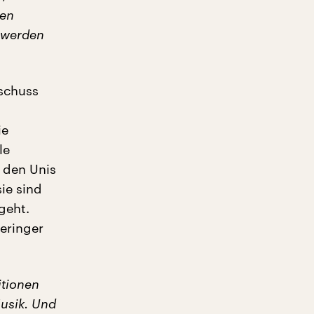
gen
n werden
schuss
ie
le
n den Unis
ie sind
geht.
geringer
itionen
usik. Und