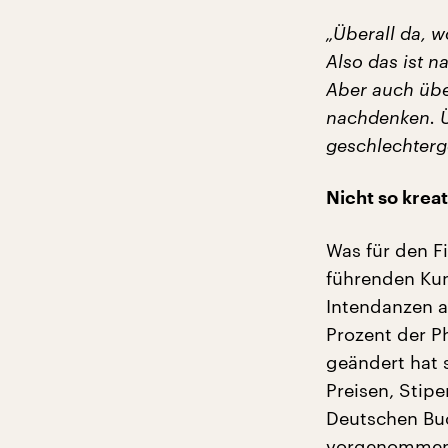
„Überall da, w
Also das ist n
Aber auch übe
nachdenken. Üb
geschlechterge
Nicht so krea
Was für den Fi
führenden Kun
Intendanzen a
Prozent der P
geändert hat 
Preisen, Stipe
Deutschen Buc
vorgenommen 