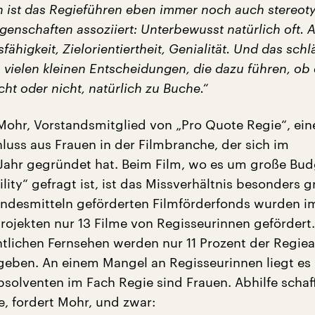
h ist das Regieführen eben immer noch auch stereot
enschaften assoziiert: Unterbewusst natürlich oft. A
ähigkeit, Zielorientiertheit, Genialität. Und das schl
 vielen kleinen Entscheidungen, die dazu führen, ob 
ht oder nicht, natürlich zu Buche.“
a Mohr, Vorstandsmitglied von „Pro Quote Regie“, ei
ss aus Frauen in der Filmbranche, der sich im
ahr gegründet hat. Beim Film, wo es um große Bud
lity“ gefragt ist, ist das Missverhältnis besonders g
desmitteln geförderten Filmförderfonds wurden i
Projekten nur 13 Filme von Regisseurinnen gefördert
chtlichen Fernsehen werden nur 11 Prozent der Regie
geben. An einem Mangel an Regisseurinnen liegt es 
bsolventen im Fach Regie sind Frauen. Abhilfe scha
e, fordert Mohr, und zwar: