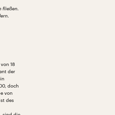
 fließen.
dern.
 von 18
ent der
in
000, doch
be von
ist des
 sind die