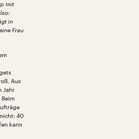
yp mit
lso:
ägt in
eine Frau
nem
gets
roß. Aus
m Jahr
. Beim
aufträge
nicht: 40
ffen kann