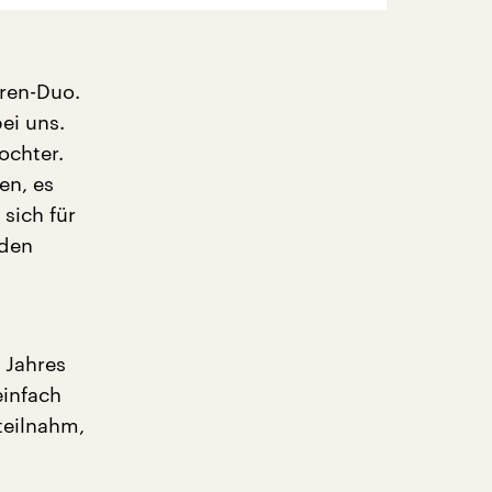
ren-Duo.
ei uns.
Tochter.
en, es
sich für
 den
 Jahres
einfach
teilnahm,