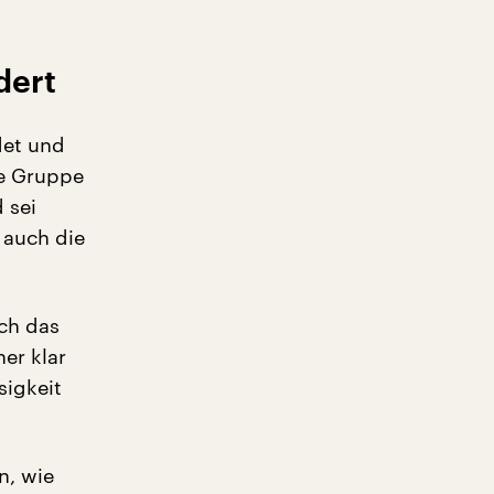
dert
det und
ie Gruppe
 sei
 auch die
rch das
her klar
sigkeit
n, wie