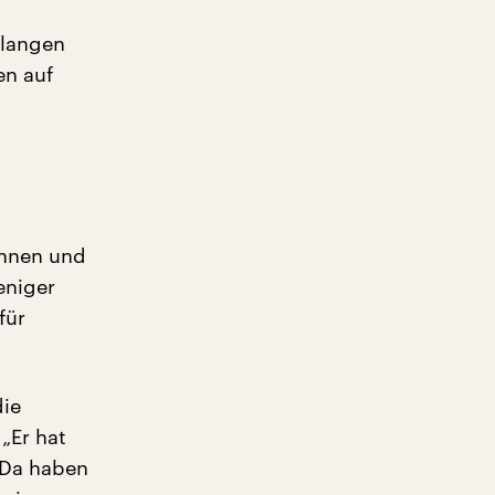
belangen
en auf
innen und
eniger
für
die
„Er hat
 Da haben