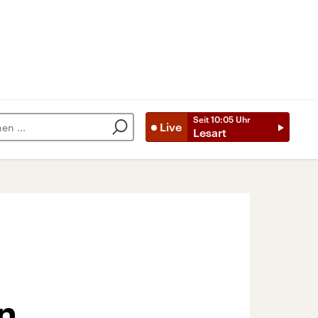
Seit
10:05
Uhr
Live
Lesart
n