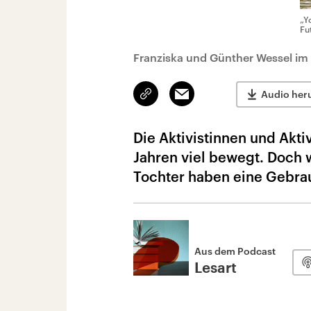
„Y
Fu
Franziska und Günther Wessel im
Link
Email
Audio her
kopieren/teilen
Die Aktivistinnen und Akti
Jahren viel bewegt. Doch w
Tochter haben eine Gebr
Aus dem Podcast
Lesart