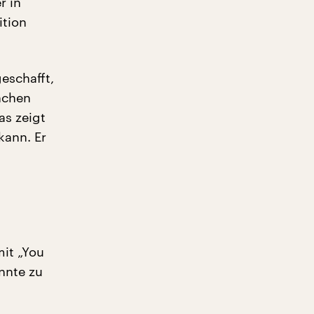
r in
ition
eschafft,
nchen
as zeigt
kann. Er
mit „You
innte zu