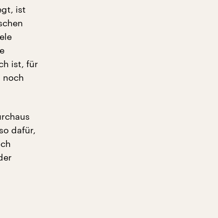
gt, ist
nschen
ele
ie
 ist, für
n noch
urchaus
so dafür,
och
der