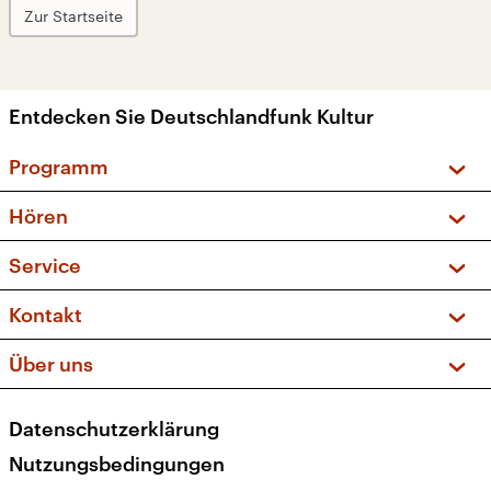
Zur Startseite
Entdecken Sie Deutschlandfunk Kultur
Programm
Vorschau und Rückschau
Hören
Sendungen und Podcasts
Livestream
Service
Musikliste
Frequenzen (UKW + DAB+)
FAQ
Kontakt
Kakadu – Das Kinderprogramm
Apps
Archiv
Hörerservice
Über uns
Newsletter
Social Media
Deutschlandradio
RSS
Datenschutzerklärung
Presse
Veranstaltungen
Nutzungsbedingungen
Karriere