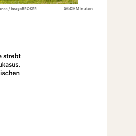
56:09 Minuten
liance / imageBROKER
 strebt
ukasus,
sischen