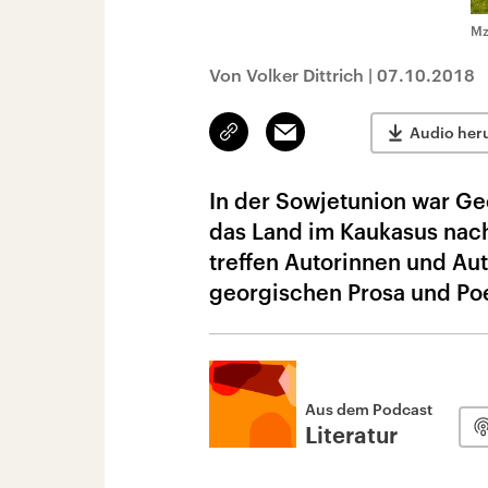
Mz
Von Volker Dittrich
|
07.10.2018
Link
Email
Audio her
kopieren/teilen
In der Sowjetunion war Ge
das Land im Kaukasus nach 
treffen Autorinnen und Aut
georgischen Prosa und Po
Aus dem Podcast
Literatur