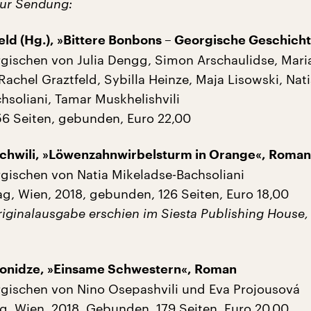
 zur Sendung:
eld (Hg.), »Bittere Bonbons – Georgische Geschich
gischen von Julia Dengg, Simon Arschaulidse, Mar
Rachel Graztfeld, Sybilla Heinze, Maja Lisowski, Nat
hsoliani, Tamar Muskhelishvili
256 Seiten, gebunden, Euro 22,00
chwili, »Löwenzahnwirbelsturm in Orange«, Roman
ischen von Natia Mikeladse-Bachsoliani
ag, Wien, 2018, gebunden, 126 Seiten, Euro 18,00
iginalausgabe erschien im Siesta Publishing House, T
gonidze, »Einsame Schwestern«, Roman
gischen von Nino Osepashvili und Eva Projousová
g, Wien, 2018, Gebunden, 179 Seiten, Euro 20,00