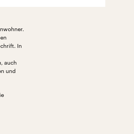
Einwohner.
gen
hrift. In
n, auch
ten und
ie