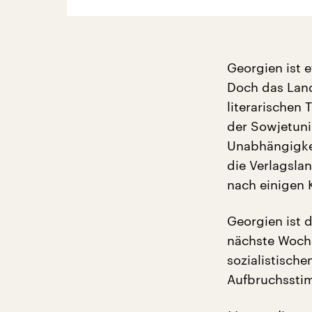
Georgien ist 
Doch das Land
literarischen 
der Sowjetunio
Unabhängigkei
die Verlagsla
nach einigen 
Georgien ist 
nächste Woche
sozialistisch
Aufbruchssti