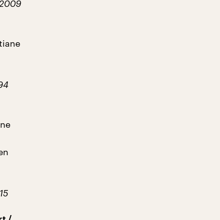
 2009
tiane
994
ane
en
15
t /