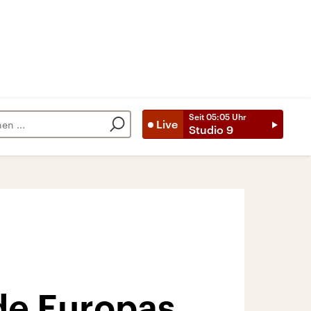
Seit
05:05
Uhr
Live
Studio 9
de Europas