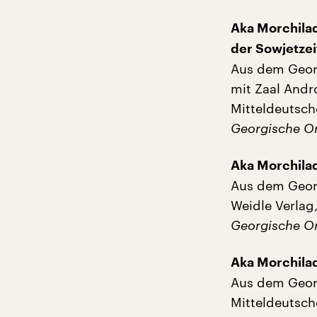
Aka Morchila
der Sowjetzei
Aus dem Georg
mit Zaal Andr
Mitteldeutsche
Georgische Or
Aka Morchila
Aus dem Geor
Weidle Verlag,
Georgische Or
Aka Morchila
Aus dem Georg
Mitteldeutsche