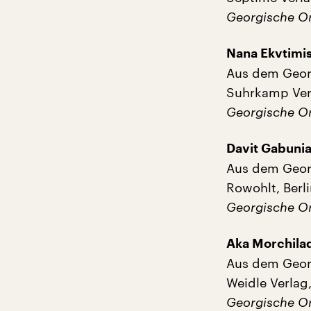
Georgische Ori
Nana Ekvtimis
Aus dem Georg
Suhrkamp Verl
Georgische Ori
Davit Gabuni
Aus dem Geor
Rowohlt, Berl
Georgische Or
Aka Morchila
Aus dem Geor
Weidle Verlag,
Georgische Ori