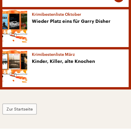
Krimibestenliste Oktober
Wieder Platz eins für Garry Disher
Krimibestenliste März
Kinder, Killer, alte Knochen
Zur Startseite