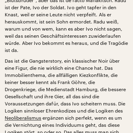
„Blutsbruder“, aber das ist de facto Mafiakitsch. Radu
ist der Pate, Ivo der Soldat. Ivo geht tapfer in den
Knast, weil er seine Leute nicht verpfeift. Als er
herauskommt, ist sein Sohn ermordet. Radu weiß,
warum und von wem, kann es aber Ivo nicht sagen,
weil das seinen Geschäftsinteressen zuwiderlaufen
würde. Aber Ivo bekommt es heraus, und die Tragödie
ist da.
Das ist die Gangsterstory, ein klassischer Noir über
eine Figur, die nie wirklich eine Chance hat. Das
Immobilienthema, die allfälligen Kiezkonflikte, die
keiner besser kennt als Frank Göhre, die
Drogenkriege, die Medienstadt Hamburg, die bessere
Gesellschaft und ihre Gier, all das sind die
Voraussetzungen dafür, dass Ivo scheitern muss. Die
Logiken sinnloser Ehrenkodizes und die Logiken des
Neoliberalismus
ergänzen sich perfekt, wenn es um
die Vernichtung eines Individuums geht, das diese
Logiken stört, so oder so. Das alles muss man sich