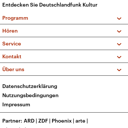
Entdecken Sie Deutschlandfunk Kultur
Programm
Vorschau und Rückschau
Hören
Sendungen und Podcasts
Livestream
Service
Musikliste
Frequenzen (UKW + DAB+)
FAQ
Kontakt
Kakadu – Das Kinderprogramm
Apps
Archiv
Hörerservice
Über uns
Newsletter
Social Media
Deutschlandradio
RSS
Datenschutzerklärung
Presse
Veranstaltungen
Nutzungsbedingungen
Karriere
Impressum
Transparenz
Korrekturen und Richtigstellungen
Partner
ARD
|
ZDF
|
Phoenix
|
arte
|
Barrierefreiheit