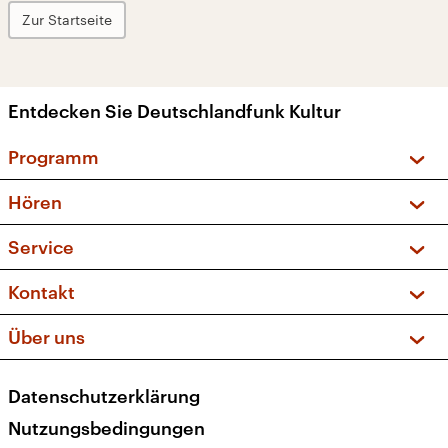
Zur Startseite
Entdecken Sie Deutschlandfunk Kultur
Programm
Vorschau und Rückschau
Hören
Sendungen und Podcasts
Livestream
Service
Musikliste
Frequenzen (UKW + DAB+)
FAQ
Kontakt
Kakadu – Das Kinderprogramm
Apps
Archiv
Hörerservice
Über uns
Newsletter
Social Media
Deutschlandradio
RSS
Datenschutzerklärung
Presse
Veranstaltungen
Nutzungsbedingungen
Karriere