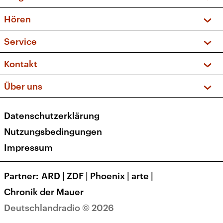
Vorschau und Rückschau
Hören
Sendungen und Podcasts
Livestream
Service
Musikliste
Frequenzen (UKW + DAB+)
FAQ
Kontakt
Kakadu – Das Kinderprogramm
Apps
Archiv
Hörerservice
Über uns
Newsletter
Social Media
Deutschlandradio
RSS
Datenschutzerklärung
Presse
Veranstaltungen
Nutzungsbedingungen
Karriere
Impressum
Transparenz
Korrekturen und Richtigstellungen
Partner
ARD
|
ZDF
|
Phoenix
|
arte
|
Barrierefreiheit
Chronik der Mauer
Deutschlandradio © 2026