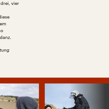
rei, vier
diese
sem
no
danz.
rtung