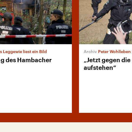
s Leggewie liest ein Bild
Peter Wohlleben
g des Hambacher
„Jetzt gegen die
aufstehen“