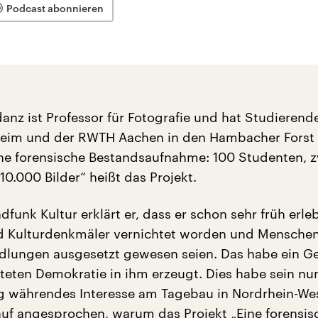
Podcast abonnieren
nz ist Professor für Fotografie und hat Studierend
eim und der RWTH Aachen in den Hambacher Forst
ine forensische Bestandsaufnahme: 100 Studenten, 
0.000 Bilder“ heißt das Projekt.
funk Kultur erklärt er, dass er schon sehr früh erle
nd Kulturdenkmäler vernichtet worden und Mensche
lungen ausgesetzt gewesen seien. Das habe ein Ge
eiteten Demokratie in ihm erzeugt. Dies habe sein n
g währendes Interesse am Tagebau in Nordrhein-Wes
uf angesprochen, warum das Projekt „Eine forensis