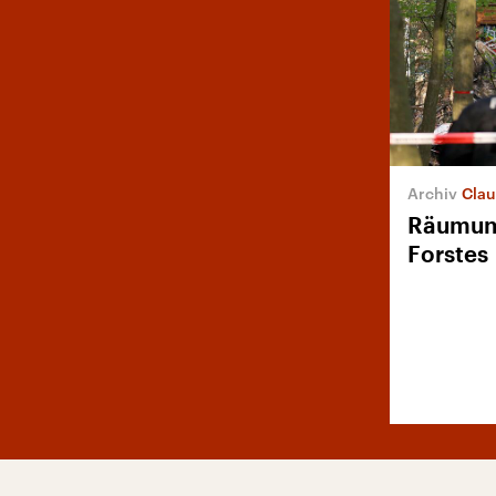
Clau
Räumun
Forstes