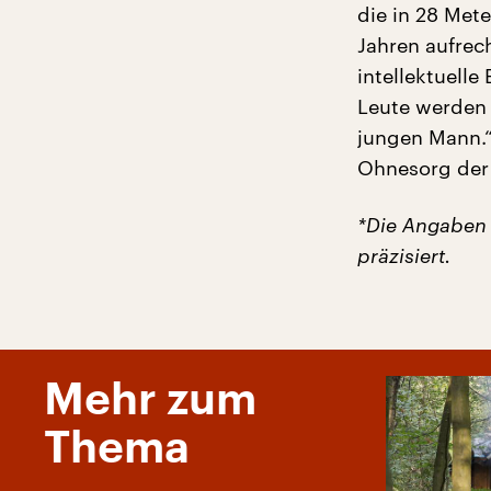
die in 28 Met
Jahren aufrec
intellektuelle
Leute werden 
jungen Mann.“
Ohnesorg der
*Die Angaben 
präzisiert.
Mehr zum
Thema