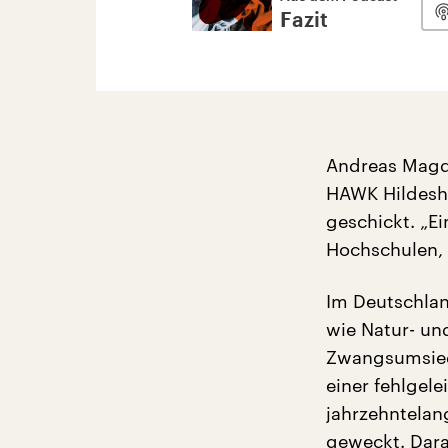
Fazit
Andreas Magda
HAWK Hildesh
geschickt. „E
Hochschulen, 1
Im Deutschland
wie Natur- u
Zwangsumsied
einer fehlgel
jahrzehntelan
geweckt. Dara