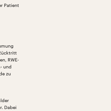
r Patient
äumung
ücktritt
fen, RWE-
h- und
de zu
lder
r. Dabei