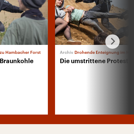
 zu Hambacher Forst
Drohende Enteignung im Hambach
 Braunkohle
Die umstrittene Protestw