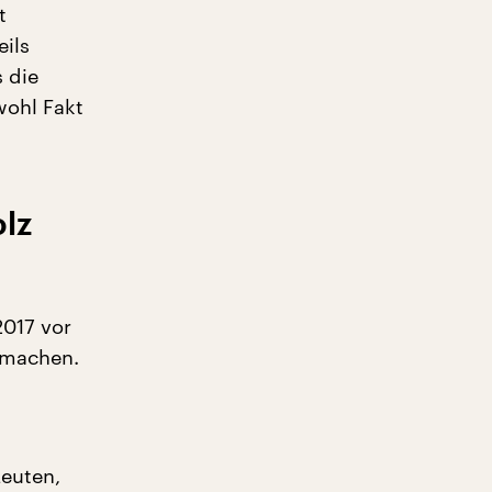
t
eils
 die
wohl Fakt
olz
2017 vor
rmachen.
Leuten,