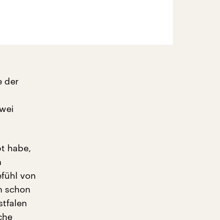
e der
zwei
bt habe,
n
fühl von
un schon
tfalen
che