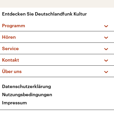
Entdecken Sie Deutschlandfunk Kultur
Programm
Vorschau und Rückschau
Hören
Sendungen und Podcasts
Livestream
Service
Musikliste
Frequenzen (UKW + DAB+)
FAQ
Kontakt
Kakadu – Das Kinderprogramm
Apps
Archiv
Hörerservice
Über uns
Newsletter
Social Media
Deutschlandradio
RSS
Datenschutzerklärung
Presse
Veranstaltungen
Nutzungsbedingungen
Karriere
Impressum
Transparenz
Korrekturen und Richtigstellungen