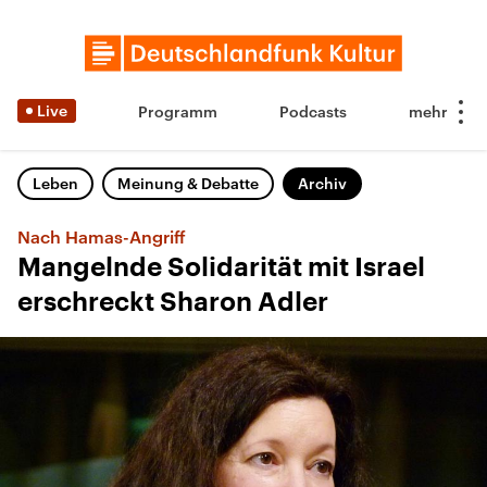
Live
Programm
Podcasts
Leben
Meinung & Debatte
Archiv
Nach Hamas-Angriff
Mangelnde Solidarität mit Israel
erschreckt Sharon Adler