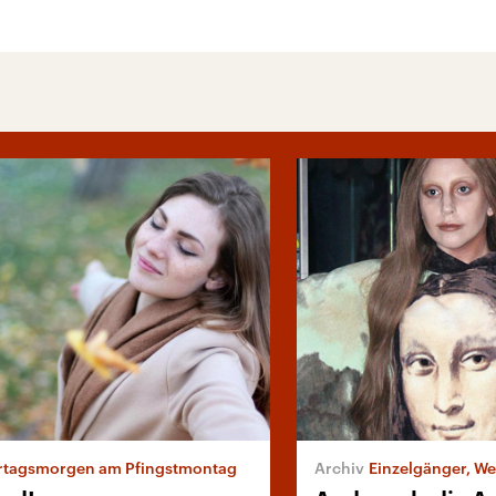
rtagsmorgen am Pfingstmontag
Einzelgänger, W