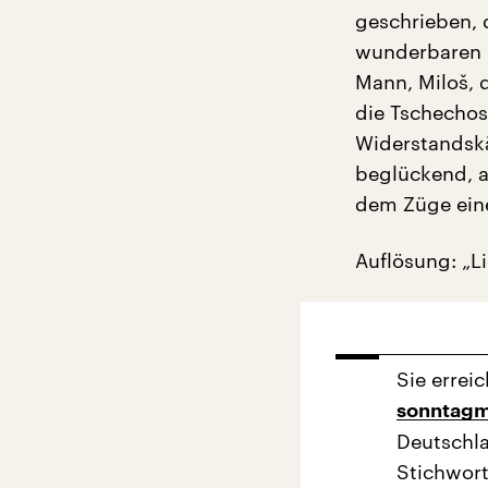
geschrieben, 
wunderbaren F
Mann, Miloš, 
die Tschechos
Widerstandskä
beglückend, a
dem Züge eine 
Auflösung: „Li
Sie erre
sonntagm
Deutschla
Stichwor