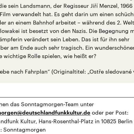
die sein Landsmann, der Regisseur Jiří Menzel, 1966 
ilm verwandelt hat. Es geht darin um einen schüch
der an einem Bahnhof arbeitet – während des 2. Welt
lowakei ist besetzt von den Nazis. Die Begegnung m
mpferin verändert sein Leben. Das ist für ihn sehr
ber am Ende auch sehr tragisch. Ein wunderschöner 
wichtige Rolle spielen, wie heißt er?
ebe nach Fahrplan“ (Originaltitel: „Ostře sledované 
ichen das Sonntagmorgen-Team unter
oder per Post:
orgen@deutschlandfunkkultur.de
ndfunk Kultur, Hans-Rosenthal-Platz in 10825 Berlin
t: Sonntagmorgen