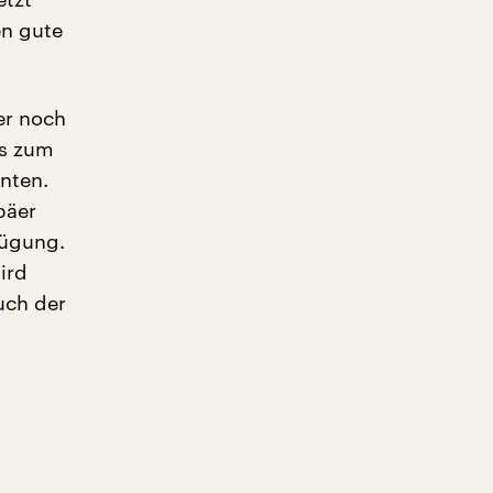
en gute
er noch
es zum
anten.
päer
fügung.
ird
uch der