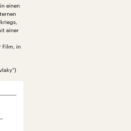
in einen
ternen
kriegs,
it einer
Film, in
vlaky")
 –