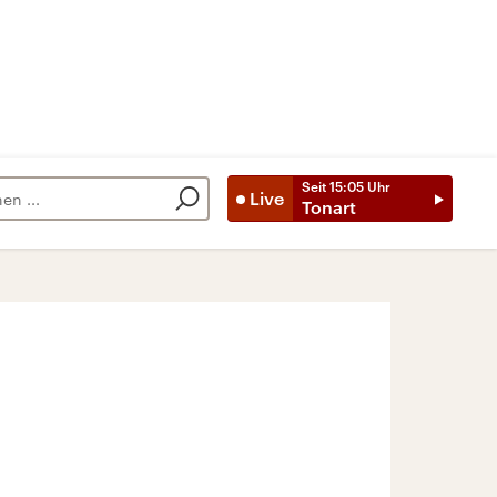
Seit
15:05
Uhr
Live
Tonart