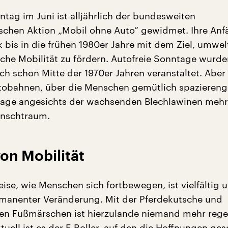
ntag im Juni ist alljährlich der bundesweiten
ischen Aktion „Mobil ohne Auto“ gewidmet. Ihre An
k bis in die frühen 1980er Jahre mit dem Ziel, umwe
liche Mobilität zu fördern. Autofreie Sonntage wur
ch schon Mitte der 1970er Jahren veranstaltet. Aber 
tobahnen, über die Menschen gemütlich spaziereng
tage angesichts der wachsenden Blechlawinen mehr
unschtraum.
von Mobilität
ise, wie Menschen sich fortbewegen, ist vielfältig 
rmanenter Veränderung. Mit der Pferdekutsche und
en Fußmärschen ist hierzulande niemand mehr reg
uell ist es der E-Roller, auf den die Hoffnungen ges