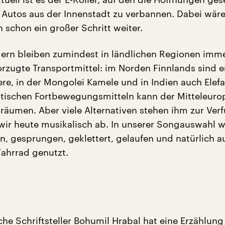
Autos aus der Innenstadt zu verbannen. Dabei wär
schon ein großer Schritt weiter.
dern bleiben zumindest in ländlichen Regionen imm
orzugte Transportmittel: im Norden Finnlands sind 
ere, in der Mongolei Kamele und in Indien auch Elef
otischen Fortbewegungsmitteln kann der Mitteleuro
 träumen. Aber viele Alternativen stehen ihm zur Ver
 wir heute musikalisch ab. In unserer Songauswahl w
gesprungen, geklettert, gelaufen und natürlich a
ahrrad genutzt.
che Schriftsteller Bohumil Hrabal hat eine Erzählung