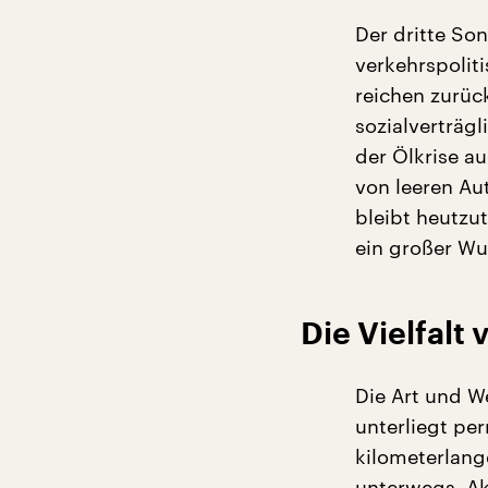
Der dritte Son
verkehrspolit
reichen zurüc
sozialverträg
der Ölkrise au
von leeren Au
bleibt heutzu
ein großer W
Die Vielfalt 
Die Art und We
unterliegt pe
kilometerlang
unterwegs. Akt