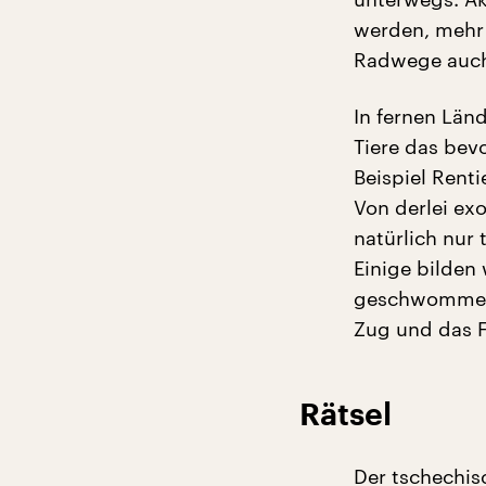
werden, mehr 
Radwege auch 
In fernen Län
Tiere das bev
Beispiel Renti
Von derlei ex
natürlich nur
Einige bilden
geschwommen, 
Zug und das F
Rätsel
Der tschechis