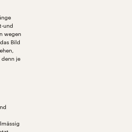
fänge
lt-und
den wegen
das Bild
ehen,
 denn je
und
elmässig
etzt