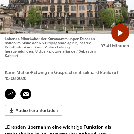
Leitende Mitarbeiter der Kunstsammlungen Dresden
hätten im Sinne der NS-Propaganda agiert, hat die
07:41 Minuten
Kunsthistorikerin Karin Müller-Kelwing
herausgefunden.
© dpa / picture alliance / Sebastian
Kahnert
Karin Müller-Kelwing im Gespräch mit Eckhard Roelcke
|
15.06.2020
Email
Link
kopieren/teilen
Audio herunterladen
„Dresden übernahm eine wichtige Funktion als
Drehscheibe im NS-Kunstraub“: Anhand von