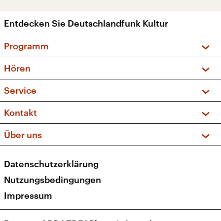
Entdecken Sie Deutschlandfunk Kultur
Programm
Vorschau und Rückschau
Hören
Sendungen und Podcasts
Livestream
Service
Musikliste
Frequenzen (UKW + DAB+)
FAQ
Kontakt
Kakadu – Das Kinderprogramm
Apps
Archiv
Hörerservice
Über uns
Newsletter
Social Media
Deutschlandradio
RSS
Datenschutzerklärung
Presse
Veranstaltungen
Nutzungsbedingungen
Karriere
Impressum
Transparenz
Korrekturen und Richtigstellungen