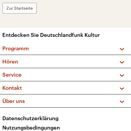
Zur Startseite
Entdecken Sie Deutschlandfunk Kultur
Programm
Vorschau und Rückschau
Hören
Sendungen und Podcasts
Livestream
Service
Musikliste
Frequenzen (UKW + DAB+)
FAQ
Kontakt
Kakadu – Das Kinderprogramm
Apps
Archiv
Hörerservice
Über uns
Newsletter
Social Media
Deutschlandradio
RSS
Datenschutzerklärung
Presse
Veranstaltungen
Nutzungsbedingungen
Karriere