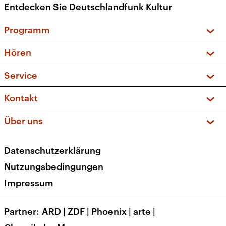
Entdecken Sie Deutschlandfunk Kultur
Programm
Vorschau und Rückschau
Hören
Sendungen und Podcasts
Livestream
Service
Musikliste
Frequenzen (UKW + DAB+)
FAQ
Kontakt
Kakadu – Das Kinderprogramm
Apps
Archiv
Hörerservice
Über uns
Newsletter
Social Media
Deutschlandradio
RSS
Datenschutzerklärung
Presse
Veranstaltungen
Nutzungsbedingungen
Karriere
Impressum
Transparenz
Korrekturen und Richtigstellungen
Partner
ARD
|
ZDF
|
Phoenix
|
arte
|
Barrierefreiheit