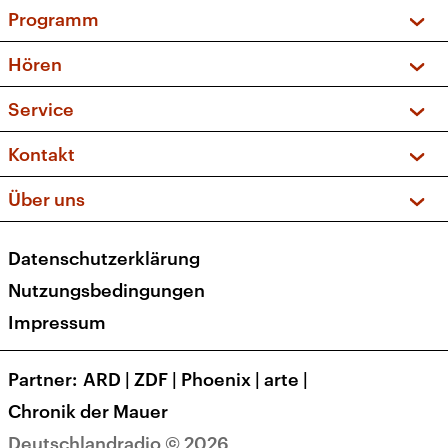
Programm
Vorschau und Rückschau
Hören
Sendungen und Podcasts
Livestream
Service
Musikliste
Frequenzen (UKW + DAB+)
FAQ
Kontakt
Kakadu – Das Kinderprogramm
Apps
Archiv
Hörerservice
Über uns
Newsletter
Social Media
Deutschlandradio
RSS
Datenschutzerklärung
Presse
Veranstaltungen
Nutzungsbedingungen
Karriere
Impressum
Transparenz
Korrekturen und Richtigstellungen
Partner
ARD
|
ZDF
|
Phoenix
|
arte
|
Barrierefreiheit
Chronik der Mauer
Deutschlandradio © 2026