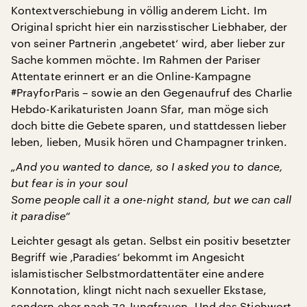
Kontextverschiebung in völlig anderem Licht. Im
Original spricht hier ein narzisstischer Liebhaber, der
von seiner Partnerin ‚angebetet‘ wird, aber lieber zur
Sache kommen möchte. Im Rahmen der Pariser
Attentate erinnert er an die Online-Kampagne
#PrayforParis – sowie an den Gegenaufruf des Charlie
Hebdo-Karikaturisten Joann Sfar, man möge sich
doch bitte die Gebete sparen, und stattdessen lieber
leben, lieben, Musik hören und Champagner trinken.
„And you wanted to dance, so I asked you to dance,
but fear is in your soul
Some people call it a one-night stand, but we can call
it paradise“
Leichter gesagt als getan. Selbst ein positiv besetzter
Begriff wie ‚Paradies‘ bekommt im Angesicht
islamistischer Selbstmordattentäter eine andere
Konnotation, klingt nicht nach sexueller Ekstase,
sondern eher nach 72 Jungfrauen. Und das Stichwort