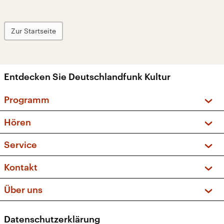
Zur Startseite
Entdecken Sie Deutschlandfunk Kultur
Programm
Vorschau und Rückschau
Hören
Sendungen und Podcasts
Livestream
Service
Musikliste
Frequenzen (UKW + DAB+)
FAQ
Kontakt
Kakadu – Das Kinderprogramm
Apps
Archiv
Hörerservice
Über uns
Newsletter
Social Media
Deutschlandradio
RSS
Datenschutzerklärung