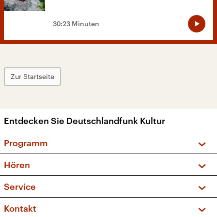
30:23 Minuten
Zur Startseite
Entdecken Sie Deutschlandfunk Kultur
Programm
Vorschau und Rückschau
Hören
Sendungen und Podcasts
Livestream
Service
Musikliste
Frequenzen (UKW + DAB+)
FAQ
Kontakt
Kakadu – Das Kinderprogramm