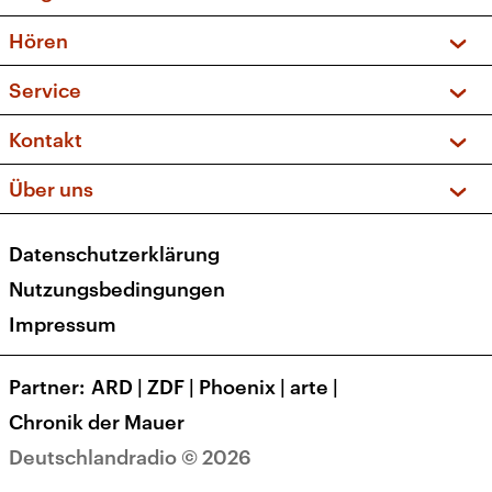
Vorschau und Rückschau
Hören
Sendungen und Podcasts
Livestream
Service
Musikliste
Frequenzen (UKW + DAB+)
FAQ
Kontakt
Kakadu – Das Kinderprogramm
Apps
Archiv
Hörerservice
Über uns
Newsletter
Social Media
Deutschlandradio
RSS
Datenschutzerklärung
Presse
Veranstaltungen
Nutzungsbedingungen
Karriere
Impressum
Transparenz
Korrekturen und Richtigstellungen
Partner
ARD
|
ZDF
|
Phoenix
|
arte
|
Barrierefreiheit
Chronik der Mauer
Deutschlandradio © 2026