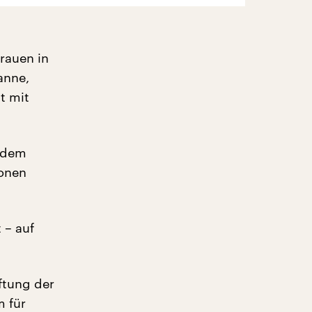
rauen in
anne,
st mit
n dem
ionen
 – auf
ftung der
m für