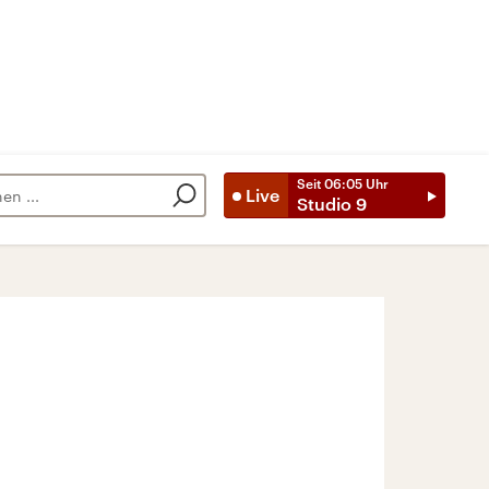
Seit
06:05
Uhr
Live
Studio 9