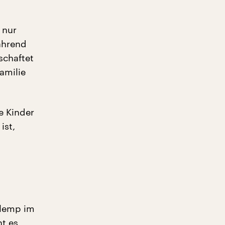
 nur
während
schaftet
amilie
e Kinder
ist,
Klemp im
t es