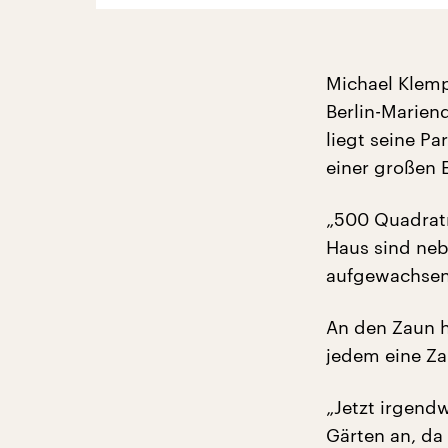
Michael Klemp
Berlin-Marien
liegt seine Pa
einer großen E
„500 Quadratm
Haus sind neb
aufgewachsen.
An den Zaun h
jedem eine Za
„Jetzt irgend
Gärten an, da