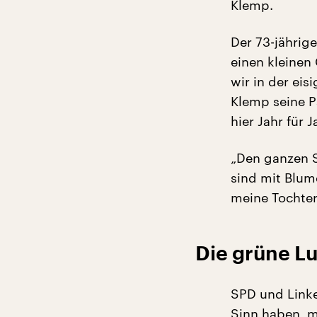
Klemp.
Der 73-jährig
einen kleinen
wir in der eis
Klemp seine Pa
hier Jahr für J
„Den ganzen S
sind mit Blum
meine Tochter
Die grüne Lu
SPD und Linke
Sinn haben, m