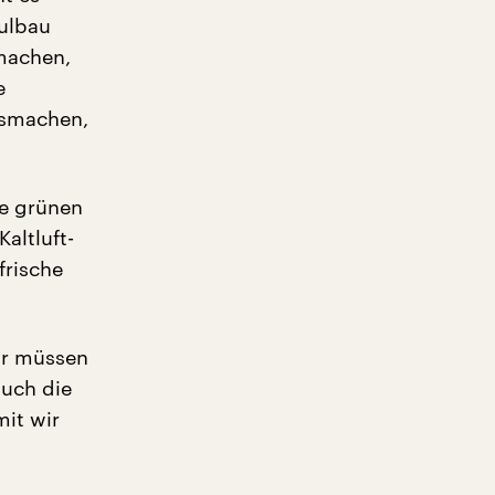
hulbau
umachen,
e
usmachen,
ie grünen
altluft-
frische
ir müssen
auch die
mit wir