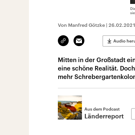
Di
si
Von Manfred Götzke
|
26.02.202
Link
Email
Audio her
kopieren/teilen
Mitten in der Großstadt ei
eine schöne Realität. Do
mehr Schrebergartenkoloni
Aus dem Podcast
Länderreport