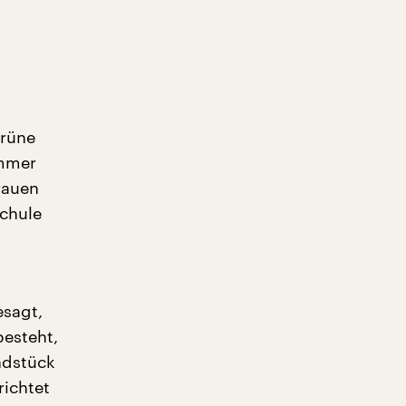
grüne
immer
rauen
Schule
esagt,
besteht,
ndstück
richtet