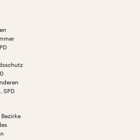
ten
 immer
SPD
dsschutz
00
anderen
t. SPD
 Bezirke
des
en