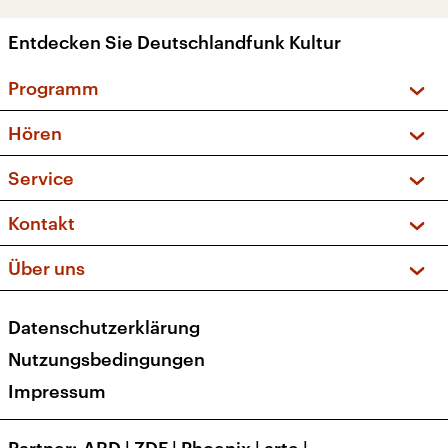
Entdecken Sie Deutschlandfunk Kultur
Programm
Vorschau und Rückschau
Hören
Sendungen und Podcasts
Livestream
Service
Musikliste
Frequenzen (UKW + DAB+)
FAQ
Kontakt
Kakadu – Das Kinderprogramm
Apps
Archiv
Hörerservice
Über uns
Newsletter
Social Media
Deutschlandradio
RSS
Datenschutzerklärung
Presse
Veranstaltungen
Nutzungsbedingungen
Karriere
Impressum
Transparenz
Korrekturen und Richtigstellungen