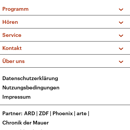
Programm
Vorschau und Rückschau
Hören
Sendungen und Podcasts
Livestream
Service
Musikliste
Frequenzen (UKW + DAB+)
FAQ
Kontakt
Kakadu – Das Kinderprogramm
Apps
Archiv
Hörerservice
Über uns
Newsletter
Social Media
Deutschlandradio
RSS
Datenschutzerklärung
Presse
Veranstaltungen
Nutzungsbedingungen
Karriere
Impressum
Transparenz
Korrekturen und Richtigstellungen
Partner
ARD
|
ZDF
|
Phoenix
|
arte
|
Barrierefreiheit
Chronik der Mauer