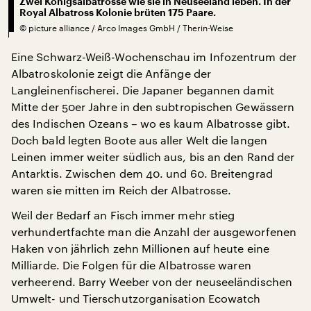
Zwei Königsalbatrosse wie sie in Neuseeland leben. In der
Royal Albatross Kolonie brüten 175 Paare.
©
picture alliance / Arco Images GmbH / Therin-Weise
Eine Schwarz-Weiß-Wochenschau im Infozentrum der
Albatroskolonie zeigt die Anfänge der
Langleinenfischerei. Die Japaner begannen damit
Mitte der 50er Jahre in den subtropischen Gewässern
des Indischen Ozeans – wo es kaum Albatrosse gibt.
Doch bald legten Boote aus aller Welt die langen
Leinen immer weiter südlich aus, bis an den Rand der
Antarktis. Zwischen dem 40. und 60. Breitengrad
waren sie mitten im Reich der Albatrosse.
Weil der Bedarf an Fisch immer mehr stieg
verhundertfachte man die Anzahl der ausgeworfenen
Haken von jährlich zehn Millionen auf heute eine
Milliarde. Die Folgen für die Albatrosse waren
verheerend. Barry Weeber von der neuseeländischen
Umwelt- und Tierschutzorganisation Ecowatch