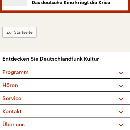
Das deutsche Kino kriegt die Krise
Zur Startseite
Entdecken Sie Deutschlandfunk Kultur
Programm
Vorschau und Rückschau
Hören
Sendungen und Podcasts
Livestream
Service
Musikliste
Frequenzen (UKW + DAB+)
FAQ
Kontakt
Kakadu – Das Kinderprogramm
Apps
Archiv
Hörerservice
Über uns
Newsletter