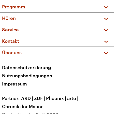
Programm
Vorschau und Rückschau
Hören
Sendungen und Podcasts
Livestream
Service
Musikliste
Frequenzen (UKW + DAB+)
FAQ
Kontakt
Kakadu – Das Kinderprogramm
Apps
Archiv
Hörerservice
Über uns
Newsletter
Social Media
Deutschlandradio
RSS
Datenschutzerklärung
Presse
Veranstaltungen
Nutzungsbedingungen
Karriere
Impressum
Transparenz
Korrekturen und Richtigstellungen
Partner
ARD
|
ZDF
|
Phoenix
|
arte
|
Barrierefreiheit
Chronik der Mauer