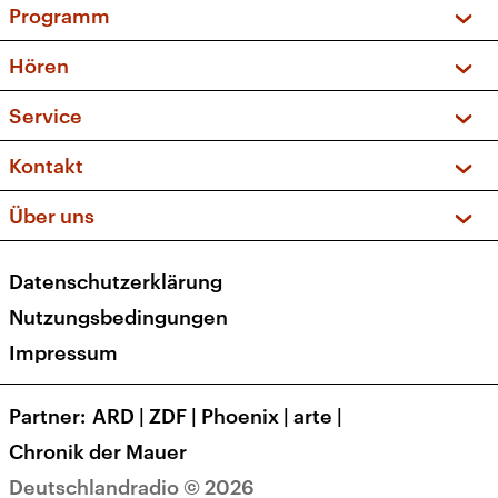
Programm
Vorschau und Rückschau
Hören
Sendungen und Podcasts
Livestream
Service
Musikliste
Frequenzen (UKW + DAB+)
FAQ
Kontakt
Kakadu – Das Kinderprogramm
Apps
Archiv
Hörerservice
Über uns
Newsletter
Social Media
Deutschlandradio
RSS
Datenschutzerklärung
Presse
Veranstaltungen
Nutzungsbedingungen
Karriere
Impressum
Transparenz
Korrekturen und Richtigstellungen
Partner
ARD
|
ZDF
|
Phoenix
|
arte
|
Barrierefreiheit
Chronik der Mauer
Deutschlandradio © 2026