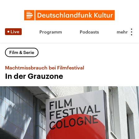
Live
Programm
Podcasts
Film & Serie
Machtmissbrauch bei Filmfestival
In der Grauzone