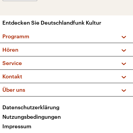
Entdecken Sie Deutschlandfunk Kultur
Programm
Vorschau und Rückschau
Hören
Sendungen und Podcasts
Livestream
Service
Musikliste
Frequenzen (UKW + DAB+)
FAQ
Kontakt
Kakadu – Das Kinderprogramm
Apps
Archiv
Hörerservice
Über uns
Newsletter
Social Media
Deutschlandradio
RSS
Datenschutzerklärung
Presse
Veranstaltungen
Nutzungsbedingungen
Karriere
Impressum
Transparenz