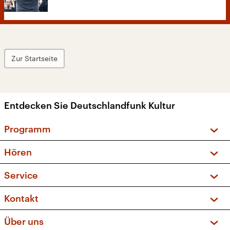
Zur Startseite
Entdecken Sie Deutschlandfunk Kultur
Programm
Vorschau und Rückschau
Hören
Sendungen und Podcasts
Livestream
Service
Musikliste
Frequenzen (UKW + DAB+)
FAQ
Kontakt
Kakadu – Das Kinderprogramm
Apps
Archiv
Hörerservice
Über uns
Newsletter