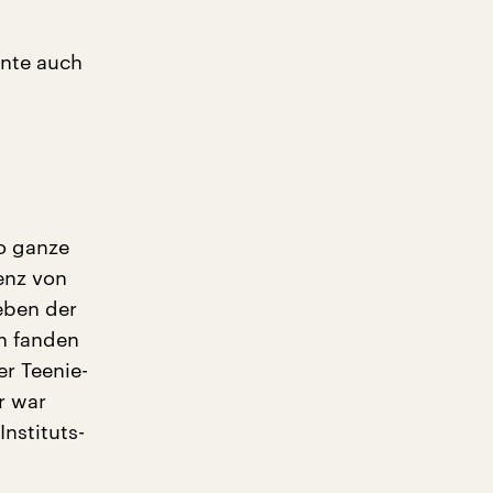
nnte auch
o ganze
enz von
eben der
n fanden
er Teenie-
r war
nstituts-