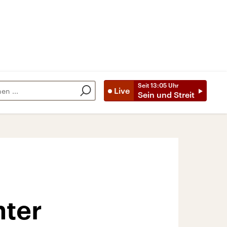
Seit
13:05
Uhr
Live
Sein und Streit
hter