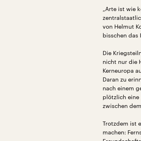
„Arte ist wie
zentralstaatl
von Helmut Ko
bisschen das 
Die Kriegstei
nicht nur die
Kerneuropa au
Daran zu erinn
nach einem g
plötzlich ein
zwischen dem
Trotzdem ist e
machen: Ferns