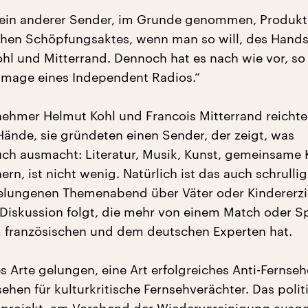
 kein anderer Sender, im Grunde genommen, Produkt
ichen Schöpfungsaktes, wenn man so will, des Hand
hl und Mitterrand. Dennoch hat es nach wie vor, so
Image eines Independent Radios.“
lnehmer Helmut Kohl und Francois Mitterrand reichte
 Hände, sie gründeten einen Sender, der zeigt, was
ch ausmacht: Literatur, Musik, Kunst, gemeinsame K
ern, ist nicht wenig. Natürlich ist das auch schrulli
elungenen Themenabend über Väter oder Kindererz
e Diskussion folgt, die mehr von einem Match oder S
 französischen und dem deutschen Experten hat.
s Arte gelungen, eine Art erfolgreiches Anti-Fernse
ehen für kulturkritische Fernsehverächter. Das polit