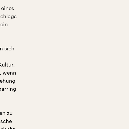
 eines
schlags
 ein
n sich
ultur.
g, wenn
iehung
parring
hen zu
ische