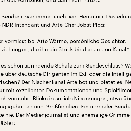
r das Fernsehen, und dann kam Arte ... "
s Senders, war immer auch sein Hemmnis. Das erka
 NDR-Intendant und Arte-Chef Jobst Plog:
r vermisst bei Arte Wärme, persönliche Gesichter,
eziehungen, die ihn ein Stück binden an den Kanal.“
 es schon springende Schafe zum Sendeschluss? W
über deutsche Dirigenten im Exil oder die Intellig
nfischen? Der Nischenkanal Arte bot und bietet es. N
ur mit exzellenten Dokumentationen und Spielfilme
uch vermehrt Blicke in soziale Niederungen, etwa üb
ingsgeburten und Großfamilien. Ein normaler Sende
e nie. Der Medienjournalist und ehemalige Grimme I
äbler: