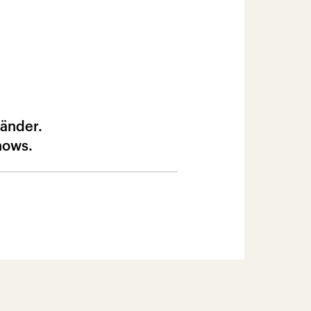
länder.
hows.