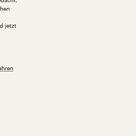
edacht,
chen
d jetzt
ahren