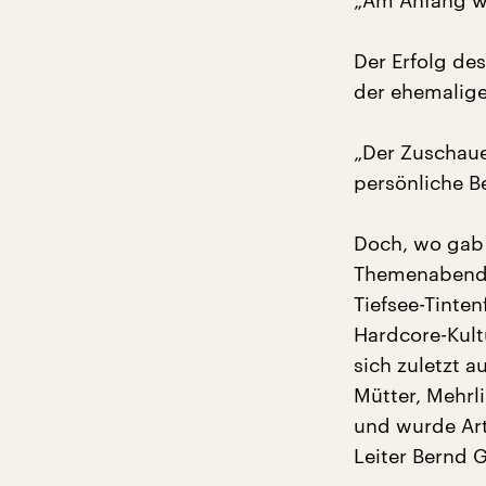
„Am Anfang wa
Der Erfolg de
der ehemalige
„Der Zuschaue
persönliche B
Doch, wo gab
Themenabende 
Tiefsee-Tinte
Hardcore-Kult
sich zuletzt a
Mütter, Mehrl
und wurde Art
Leiter Bernd G