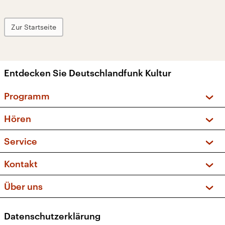
Zur Startseite
Entdecken Sie Deutschlandfunk Kultur
Programm
Vorschau und Rückschau
Hören
Sendungen und Podcasts
Livestream
Service
Musikliste
Frequenzen (UKW + DAB+)
FAQ
Kontakt
Kakadu – Das Kinderprogramm
Apps
Archiv
Hörerservice
Über uns
Newsletter
Social Media
Deutschlandradio
RSS
Datenschutzerklärung
Presse
Veranstaltungen