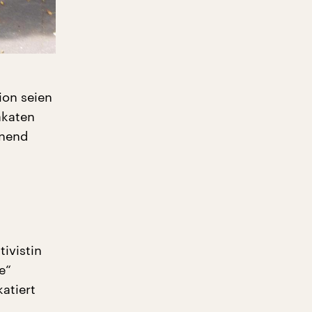
ion seien
akaten
inend
tivistin
e“
atiert