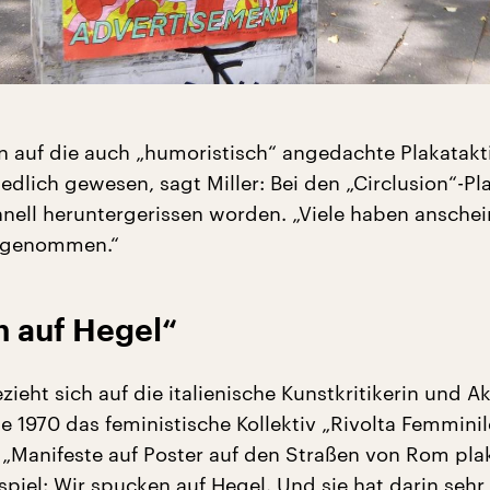
n auf die auch „humoristisch“ angedachte Plakatakt
edlich gewesen, sagt Miller: Bei den „Circlusion“-Pl
chnell heruntergerissen worden. „Viele haben ansche
 genommen.“
n auf Hegel“
zieht sich auf die italienische Kunstkritikerin und Ak
ie 1970 das feministische Kollektiv „Rivolta Femminil
„Manifeste auf Poster auf den Straßen von Rom plak
spiel: Wir spucken auf Hegel. Und sie hat darin sehr