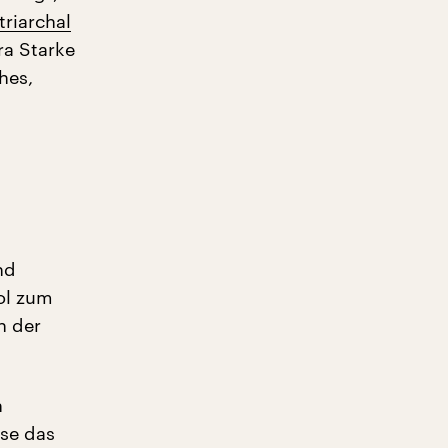
triarchal
a Starke
hes,
nd
pol zum
n der
n
ise das