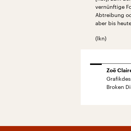
vernünftige F
Abtreibung od
aber bis heute
(lkn)
Zoë Clair
Grafikdes
Broken Di