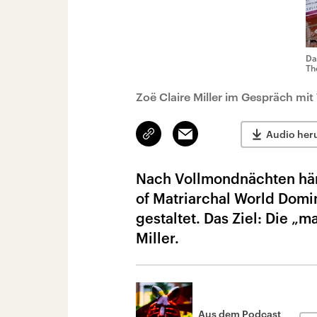
Da
Th
Zoë Claire Miller im Gespräch mi
Link
Email
Audio her
kopieren/teilen
Nach Vollmondnächten häng
of Matriarchal World Domi
gestaltet. Das Ziel: Die „m
Miller.
Aus dem Podcast