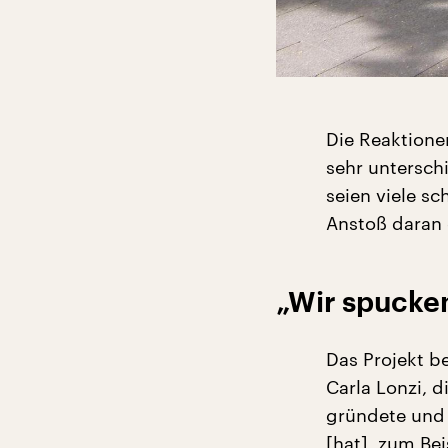
Die Reaktione
sehr unterschi
seien viele s
Anstoß daran
„Wir spucke
Das Projekt be
Carla Lonzi, d
gründete und 
[hat], zum Bei