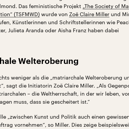
lmond. Das feministische Projekt
„The Society of Ma
tion“ (TSFMWD)
wurde von
Zoë Claire Miller
und Mir
ufen, Künstlerinnen und Schriftstellerinnen wie Peac
zer, Julieta Aranda oder Aisha Franz haben dabei
chale Welteroberung
nichts weniger als die „matriarchale Welteroberung u
“, sagt die Initiatorin Zoë Claire Miller. „Als Gegen
riarchalen – die Weltherrschaft, in der wir leben, vo
gen muss, dass sie gescheitert ist.“
olle „zwischen Kunst und Politik auch einen gewisse
ftrag vornehmen“, so Miller. Dies zeige beispielswe