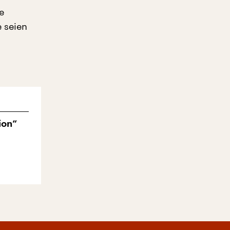
e
e seien
ion“