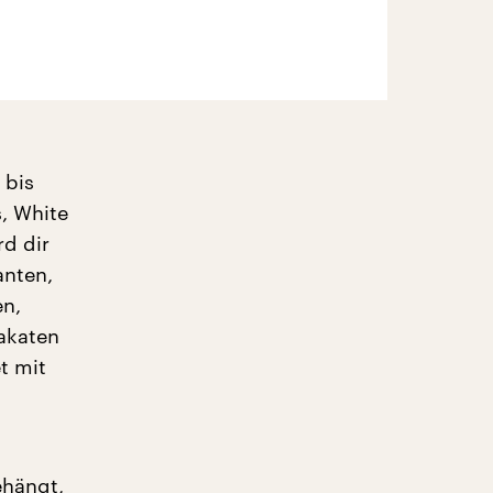
 bis
, White
rd dir
anten,
en,
lakaten
t mit
ehängt,