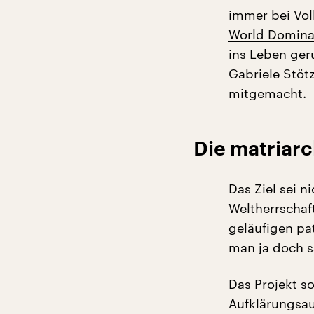
immer bei Vol
World Domina
ins Leben ger
Gabriele Stöt
mitgemacht.
Die matriar
Das Ziel sei 
Weltherrschaft
geläufigen pat
man ja doch sa
Das Projekt s
Aufklärungsau