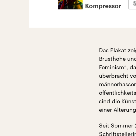
Kompressor
Das Plakat zei
Brusthöhe und
Feminism“, dar
überbracht von
männerhassend
öffentlichkeit
sind die Küns
einer Alterun
Seit Sommer 2
Schriftsteller