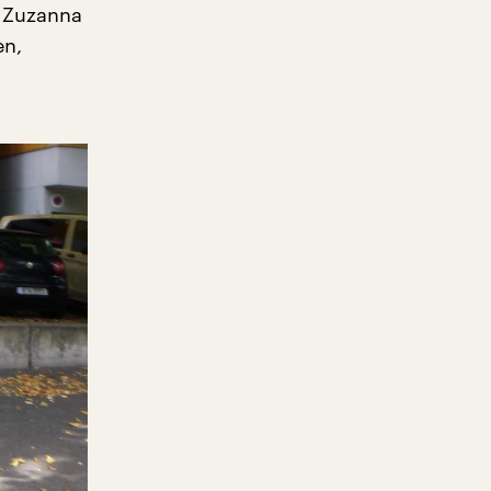
d Zuzanna
en,