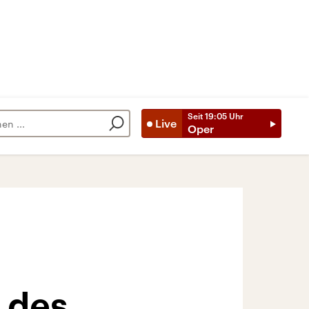
Seit
19:05
Uhr
Live
Oper
 des